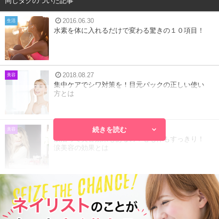
同じタグのついた記事
2016.06.30
生活
水素を体に入れるだけで変わる驚きの１０項目！
2018.08.27
美容
集中ケアでシワ対策を！目元パックの正しい使い
方とは
続きを読む
2017.12.22
美容
涙活って美容効果もあるの？心も体もすっきり！
涙美容の効果とは