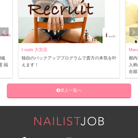
I-nails 大宮店
Mar
3級
独自のバックアッププログラムで貴方の本気を叶
都内
:福
えます！
人柄
在籍
求人一覧へ