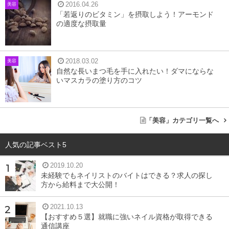
2016.04.26
美容
「若返りのビタミン」を摂取しよう！アーモンド
の適度な摂取量
2018.03.02
美容
自然な長いまつ毛を手に入れたい！ダマにならな
いマスカラの塗り方のコツ
「美容」カテゴリ一覧へ
人気の記事ベスト5
2019.10.20
未経験でもネイリストのバイトはできる？求人の探し
方から給料まで大公開！
2021.10.13
【おすすめ５選】就職に強いネイル資格が取得できる
通信講座