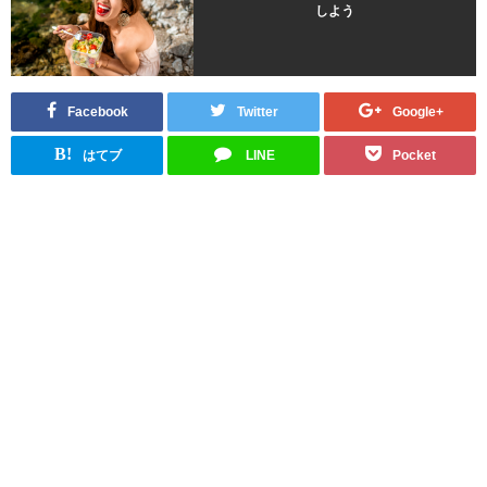
しよう
Facebook
Twitter
Google+
B!
はてブ
LINE
Pocket