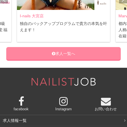
I-nails 大宮店
Mar
3級
独自のバックアッププログラムで貴方の本気を叶
都内
:福
えます！
人柄
在籍
求人一覧へ
facebook
Instagram
お問い合わせ
求人情報一覧