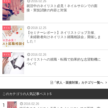
2016.02.26
ネイル
就活中のネイリスト必見！ネイルサロンでの面
接・実技試験の内容と対策
2018.12.25
ネイル
【セミナーレポート】ネイリストジョブ主催、
「未経験者向けネイリスト就職相談会」開催しま
した！
履歴書は書店や文房具店で売っています。よく見るとどれ
も同じという訳ではありません。
最近では履歴書にも「ア
2016.02.26
ネイル
ルバイト用」「就活用」などと書かれていますね。
ネイリストへの就職・転職で効果的な志望動機に
ついて
B5サイズ
「求人・面接対策」カテゴリ一覧へ
一般的な履歴書がこのサイズになります。
このカテゴリの人気記事ベスト5
資格欄が幅広くとっているもの
2016.02.26