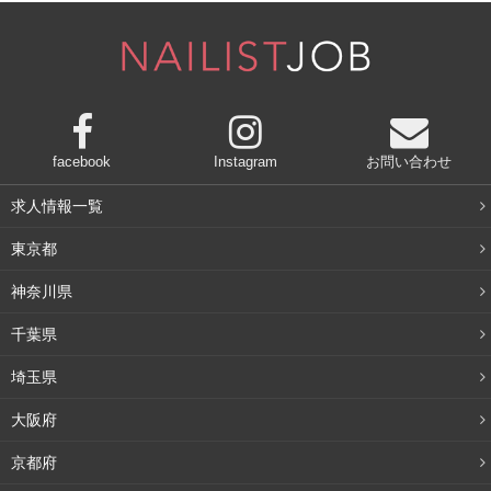
す。
基本的に修正液の使用はご法度です。消せるボールペンで
もダメではないのですが変色する可能性があるため普通の
ボールペンで記入しましょう。
facebook
Instagram
お問い合わせ
一度シャーペンなどで下書きをしてから清書する場合、油
性ボールペンだと上から消しゴムをかけた際に擦れて汚く
求人情報一覧
なるので水性ボールペンがおススメです。では実際に内容
東京都
を見てゆきましょう。
神奈川県
学歴
千葉県
埼玉県
義務教育卒業年がわかる中学校卒業年度から記入するのが
大阪府
一般的です。
京都府
中学→高校→専門学校・短大・大学
の順で入学年月と卒業