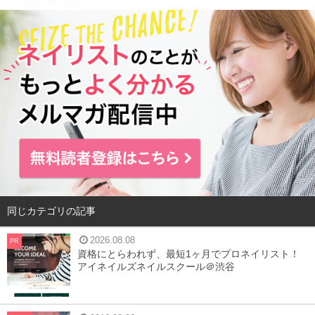
1
履歴書を購入する
2
証明写真を撮る
3
記入する
4
転職者は必須！職務経歴書
5
提出方法
6
さいごに
履歴書を購入する
同じカテゴリの記事
2026.08.08
PR
資格にとらわれず、最短1ヶ月でプロネイリスト！
アイネイルズネイルスクール＠渋谷