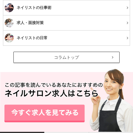
ネイリストの仕事術
逆に、スピード写真だと「適当に済ませているいい加減な
人だな、当社に本気で応募していないのかな」と悪印象に
求人・面接対策
なってしまいます。
ネイリストの日常
人生がかかった就職活動なのですから、ちゃんとした写真
スタジオで撮影してもらいましょう。
コラムトップ
専門のスタジオなら、希望職種を伝えるとそれに合わせて
背景の色や服装などアドバイスしてくれたり、ヘアメイク
などもしてもらえます。
撮影データをもらえる場合、自分でプリントアウトして複
数の応募に使用することができますよ！
ぜひプロにお願いしてあなたの魅力を引き出す「奇跡の一
枚」を撮って下さい！