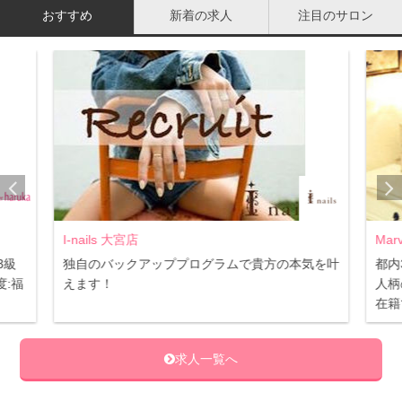
おすすめ
新着の求人
注目のサロン
記入する
I-nails 大宮店
Mar
3級
独自のバックアッププログラムで貴方の本気を叶
都内
:福
えます！
人柄
在籍
求人一覧へ
いよいよ中身を記入しましょう！記入する際は、
パソコン
などで本文を作成してから清書することをおススメしま