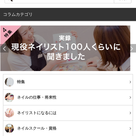
コラムカテゴリ
街中にあるスピード証明写真で簡単に済ませてしまってい
特集
ませんか？学生のアルバイトならいざ知らず、一般企業の
就活ではほとんどの人が専門スタジオで写真を撮っていま
ネイルの仕事・将来性
す。
ネイリストになるには
ネイル業界の就活なのでキレイに映っているに越したこと
はないですし、採用担当者が見た時スタジオ写真の方が好
ネイルスクール・資格
印象大です！