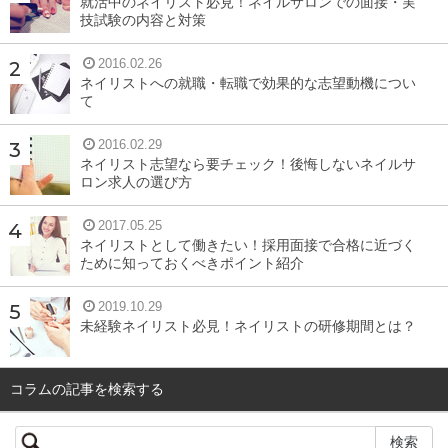
就活中のネイリスト必見！ネイルサロンでの面接・実
技試験の内容と対策
ネイルスクール通学歴やJNEC検定やジェル検定など、ネ
2016.02.26
イルの資格は全て書くと人によってはかなりの量になりま
ネイリストへの就職・転職で効果的な志望動機につい
す。
て
2016.02.29
特技欄や自己PR欄が幅広くとっているもの
ネイリスト志望なら要チェック！後悔しないネイルサ
ロン求人の選び方
自分のことをPRする大切な欄です。
なるべく大きくとっ
2017.05.25
ネイリストとして働きたい！採用面接で合格に近づく
ているものにしましょう。
ために知っておくべきポイント紹介
2019.10.29
未経験ネイリスト必見！ネイリストの研修期間とは？
証明写真を撮る
コラムの記事を検索する