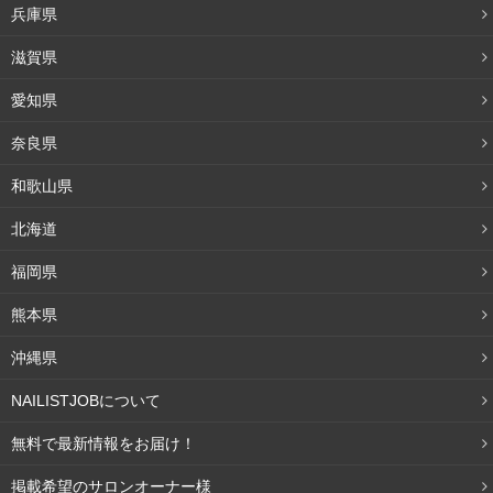
年月を記入します。
兵庫県
滋賀県
注意したいのは、この欄では通ったネイルスクールは記入
しません！一般的なネイルスクールは学歴とはみなされな
愛知県
いため、後述する資格欄に記入します。
奈良県
和歌山県
職歴
北海道
他業種などですでに社会人勤務経験がある方は、会社名だ
福岡県
けでなく所在地、業種名とどんな職種だったかわかるよう
熊本県
に記入しましょう。
沖縄県
例） 〇〇株式会社 東京都 人材派遣 営業事務
NAILISTJOBについて
無料で最新情報をお届け！
資格
掲載希望のサロンオーナー様