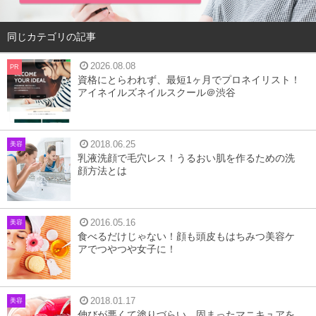
同じカテゴリの記事
2026.08.08
PR
資格にとらわれず、最短1ヶ月でプロネイリスト！
アイネイルズネイルスクール＠渋谷
2018.06.25
美容
乳液洗顔で毛穴レス！うるおい肌を作るための洗
顔方法とは
2016.05.16
美容
食べるだけじゃない！顔も頭皮もはちみつ美容ケ
アでつやつや女子に！
2018.01.17
美容
伸びが悪くて塗りづらい…固まったマニキュアを