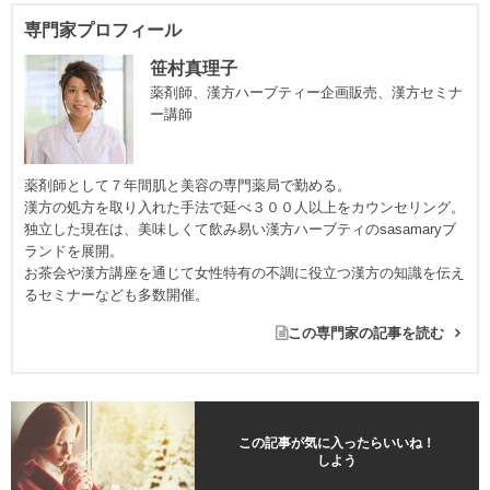
専門家プロフィール
笹村真理子
薬剤師、漢方ハーブティー企画販売、漢方セミナ
ー講師
薬剤師として７年間肌と美容の専門薬局で勤める。
漢方の処方を取り入れた手法で延べ３００人以上をカウンセリング。
独立した現在は、美味しくて飲み易い漢方ハーブティのsasamaryブ
ランドを展開。
お茶会や漢方講座を通じて女性特有の不調に役立つ漢方の知識を伝え
るセミナーなども多数開催。
この専門家の記事を読む
この記事が気に入ったらいいね！
しよう