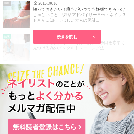
2016.09.16
特集
知っておきたい！誰もがいつでも妊娠できるわけ
じゃないこと 『妊活アドバイザー直伝：ネイリス
トさんに知ってほしい大人の保健...
続きを読む
2016.07.17
健康
スマートな女性は常に冷静！解決の糸口を素早く
見つける為のメンタルトレーニング法