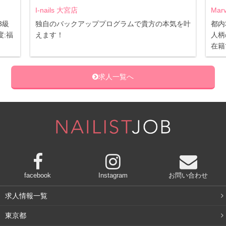
I-nails 大宮店
Mar
3級
独自のバックアッププログラムで貴方の本気を叶
都内
:福
えます！
人柄
在籍
求人一覧へ
facebook
Instagram
お問い合わせ
求人情報一覧
東京都