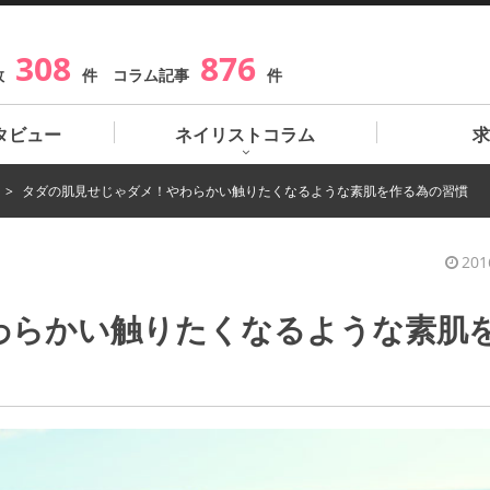
308
876
数
件 コラム記事
件
タビュー
ネイリストコラム
求
タダの肌見せじゃダメ！やわらかい触りたくなるような素肌を作る為の習慣
201
わらかい触りたくなるような素肌