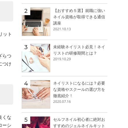
【おすすめ５選】就職に強い
ネイル資格が取得できる通信
講座
2021.10.13
リット
未経験ネイリスト必見！ネイ
リストの研修期間とは？
ざらつ
2019.10.29
につけ
ネイリストになるには？必要
な資格やスクールの選び方を
徹底紹介！
2020.07.16
良くな
セルフネイル初心者に絶対お
ローシ
すすめのジェルネイルキット