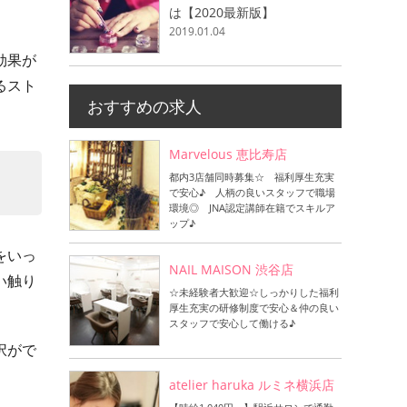
は【2020最新版】
2019.01.04
効果が
るスト
おすすめの求人
Marvelous 恵比寿店
都内3店舗同時募集☆ 福利厚生充実
で安心♪ 人柄の良いスタッフで職場
環境◎ JNA認定講師在籍でスキルア
ップ♪
をいっ
NAIL MAISON 渋谷店
い触り
☆未経験者大歓迎☆しっかりした福利
厚生充実の研修制度で安心＆仲の良い
スタッフで安心して働ける♪
択がで
atelier haruka ルミネ横浜店