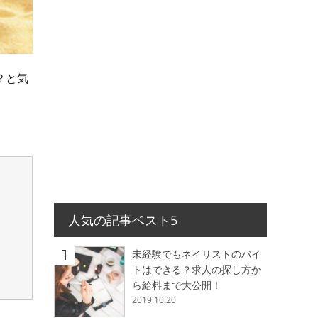
？と気
人気の記事ベスト5
未経験でもネイリストのバイ
トはできる？求人の探し方か
ら給料まで大公開！
2019.10.20