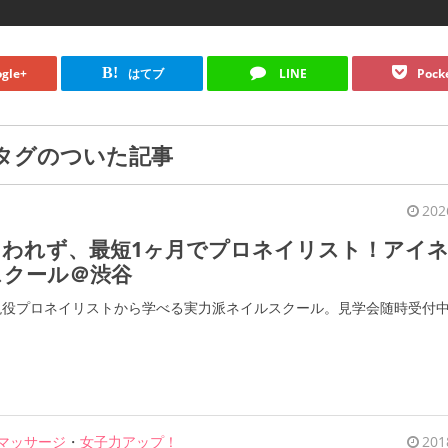
B!
gle+
はてブ
LINE
Pock
タグのついた記事
202
らわれず、最短1ヶ月でプロネイリスト！アイ
スクール＠渋谷
、現役プロネイリストから学べる実力派ネイルスクール。見学会随時受付
マッサージ
・
女子力アップ！
201