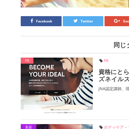
Facebook
Twitter
Goo
同じ
PR
PR
資格にと
ズネイル
JNA認定講師
ボディケア
・
美容