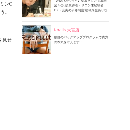
【時給1,040円～】駅近サロンで通勤
ミンC
楽々◎3級取得者・サロン未経験者
OK・充実の研修制度:福利厚生あり◎
ょう。
I-nails 大宮店
独自のバックアッププログラムで貴方
を見せ
の本気を叶えます！