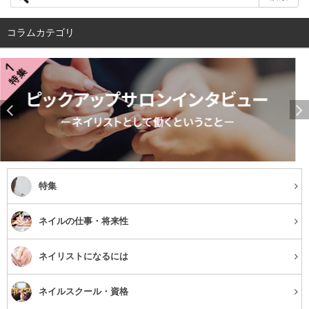
この合成界面活性剤のおかげで、髪についた汚れが落ち、
泡立つようになっています。
コラムカテゴリ
ただし、この合成界面活性剤は、泡立てたシャンプーをし
っかり洗い流さないと、皮脂線がつまって、髪の毛の入れ
替わりサイクルを乱してしまう原因となります。サイクル
が乱れると、抜け毛や薄毛の原因になることも……。
一方でクリームシャンプーは、合成界面活性剤が入ってい
ない、もしくはかなりの少量におさえられています。その
特集
ため、刺激がかなりおさえられ、それだけでも、髪へのダ
メージを軽減することができます。
ネイルの仕事・将来性
また、クリームで頭皮になじませながら洗うので、摩擦が
ネイリストになるには
おきません。摩擦は枝毛や切れ毛の原因。摩擦で頭皮への
ダメージをおさえるだけでも、髪がまとまりやすくなりま
ネイルスクール・資格