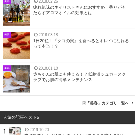
2018.02.26
美容
疲れ気味のネイリストさんにおすすめ！香りがも
たらすアロマオイルの効果とは
最近、SNSなどで「泡立てないクリームシャンプー」が話
題になっているのを見かけたことはありませんか？いった
2016.03.18
美容
いどんなシャンプーなのか実際に調べてみました。
1日20粒！『クコの実』を食べるとキレイになれる
って本当！？
クリームシャンプーは1本で4つのヘアケアが完
成する
2018.01.18
美容
赤ちゃんの肌にも使える！？低刺激シュガースク
ラブでお肌の簡単メンテナンス
クリームシャンプーは、
シャンプー・リンス・コンディシ
ョナー・トリートメントが入ったオールインワンのシャン
プーです。1本でヘアケアができる
ので、時短と節約にも
「美容」カテゴリ一覧へ
なります。
人気の記事ベスト5
ネイリストなど接客業は、仕事で帰るのが遅くなりがち。
2019.10.20
疲れた日でも、1本でケアできるのは嬉しいですよね。