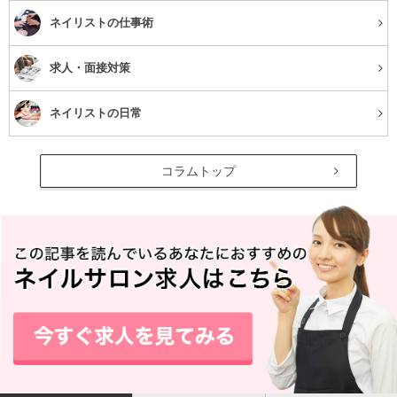
す。
ネイリストの仕事術
デメリットや注意点
求人・面接対策
頭皮へのダメージを抑えることができるクリームシャンプ
ネイリストの日常
ーですが、メリットばかりではありません。まず、これは
デメリットというよりは違和感になりますが、クリームシ
コラムトップ
ャンプーは泡立たちません。
1ヶ月も使っていれば慣れてきますがはじめのうちは泡立
たないことで、いつも頭を洗っている感覚と異なることに
戸惑う人もいます。
次に、洗髪力に関してですが、合成界面活性剤を使ってい
ない分、汚れを落とす力がやや弱くなります。そのため、
クリームシャンプーを使う前には、しっかりとブラッシン