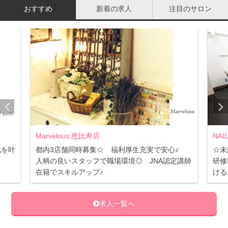
グと湯シャンをして落とせる汚れを落とす必要がありま
おすすめ
新着の求人
注目のサロン
す。
意外とブラッシングと湯シャンをおろそかにしている方も
多いのですが、実はブラシとお湯だけでも汚れの約70％は
落ちると言われています。
最後に、クリームシャンプーはまだまだ一般的ではないの
で、ドラッグストアで気軽に買えるわけではなくインター
ネットで販売しているサイトなどを見つけなければいけな
Marvelous 恵比寿店
NAI
いため、実物を手にして選ぶことが難しく、不便に感じら
気を叶
都内3店舗同時募集☆ 福利厚生充実で安心♪
☆未
れるかもしれません。
人柄の良いスタッフで職場環境◎ JNA認定講師
研修
在籍でスキルアップ♪
ける
クリームシャンプーの3つの効果
求人一覧へ