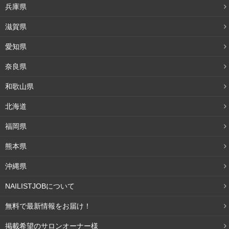
兵庫県
頭皮は肌と同じで、皮脂と水分がなければ乾燥してしまい
滋賀県
ます。
乾燥はパサつきや、髪のまとまりがなくなる原因で
愛知県
す。
クリームシャンプーであれば、合成界面活性剤が入っ
ていないので、皮脂を奪いすぎず、潤った頭皮をキープし
奈良県
てくれます。
和歌山県
北海道
頭皮マッサージになって血行がよくなる
福岡県
クリームシャンプーは手で揉みこむように洗い流す。揉み
熊本県
こむ洗い方のおかげで、頭皮の血行がよくなると言われて
沖縄県
います。
NAILISTJOBについて
あまり泡立たないので、自然と頭皮をさする回数が多くな
無料で最新情報をお届け！
ります。さすることで頭皮マッサージになり、頭皮があた
たまるでしょう。また、しっかりも揉みこむことで、トリ
掲載希望のサロンオーナー様