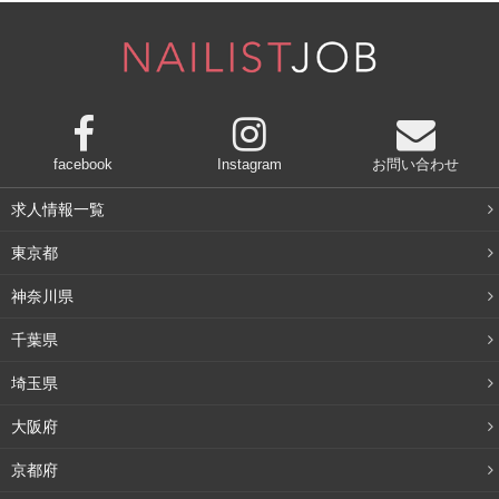
セルフネイルの場合は、道具さえ揃えれば、繰り返し使う
ことができますよね。時間もコストも抑えられるため、忙
しくて時間がない方におすすめです。
また、ネイルサロンで施術してもらう場合でも、単色塗り
で2000円から、デザイン入りでも3000円からと、ジェル
facebook
Instagram
お問い合わせ
に比べるとかなり低価格で楽しむことができます。
求人情報一覧
デメリット
東京都
神奈川県
取り扱いサロンが少ない
千葉県
ジェルネイルと比較すると、取り扱いサロンが圧倒的に少
ないのが難点です。サロンが少ないと、すぐに行きたいと
埼玉県
きや、近くに行きつけのサロンを探したい人には向いてい
大阪府
ません。
京都府
・細かいアートには向いていない