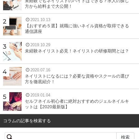
未経験でもネイリストのバイトはできる？求人の探し
で乾かす時間がかかりません。ですが、価格が高く、オフ
方から給料まで大公開！
するときに削って自分の爪を傷めてしまうなどの側面もあ
ります。
2021.10.13
【おすすめ５選】就職に強いネイル資格が取得できる
通信講座
一方マニキュアはジェルと比べると爪への負担は軽く、低
コストでセルフでも気軽に塗ることができます。その反
2019.10.29
未経験ネイリスト必見！ネイリストの研修期間とは？
面、乾かすのに時間がかかったり、持ちが悪くすぐにはが
れてしまったりします。
2020.07.16
ネイリストになるには？必要な資格やスクールの選び
次の「シェラックネイルのメリットとデメリット」で詳し
方を徹底紹介！
くご紹介しますが、シェラックネイルはまさにジェルとマ
ニキュアのいいとこどりのネイルといえます。
2019.01.04
セルフネイル初心者に絶対おすすめのジェルネイルキ
ットは【2020最新版】
コラムの記事を検索する
シェラックネイルのメリット・デメリット