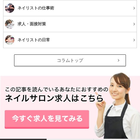
・マニキュアのように手軽で、ジェルのようなツヤ感
ネイリストの仕事術
シェラックネイルはマニキュアのように、フタについたハ
ケで塗れるので道具さえ揃えば、
求人・面接対策
気軽にセルフネイルを楽しむことができます。
ネイリストの日常
・削らないから爪に優しい
ジェルネイルは塗る前に自爪を削る必要があり、オフする
コラムトップ
ときも削らないといけません。シェラックネイルは専用の
リムーバーを使用するだけなので、爪への負担が少ないの
が魅力です。爪が薄くなったり、割れやすくなるのが心配
な方におすすめです。
・マニキュアより持ちが良い
マニキュアだとトップコートを重ねていても、1週間もす
れば爪先などから欠けたりはがれたりしてしまいますが、
シェラックネイルはライトで硬化する分はがれにくく、2