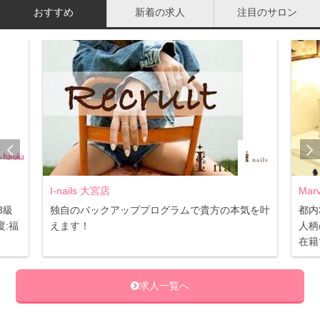
週間〜3週間程度は長持ちします。
おすすめ
新着の求人
注目のサロン
通常のソフトジェルと比べると持ち具合は多少劣ります
が、2週間程度で2〜3ミリ程度爪が伸びることを考える
と、カラーやデザインの替え時としてもちょうど良いかと
思います。
・施術時間が短い
シェラックネイルはライトで硬化するため、マニキュアの
ように乾くまでじっとしておく必要もありませんし、知ら
ない間にどこかに当たって、先の方のマニキュアがはがれ
I-nails 大宮店
Mar
ていた…なんてことも心配いりません。
3級
独自のバックアッププログラムで貴方の本気を叶
都内
:福
えます！
人柄
在籍
・リーズナブルな価格
シェラックネイルはセルフで楽しむ場合、だいたい1カラ
求人一覧へ
ー1000円〜2000円で購入することができます。硬化に必
要なLEDライトも安いものは500円程度です。