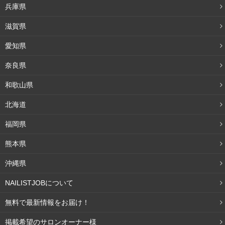
兵庫県
シェラックネイルの特性上、フレンチネイルなどシンプル
滋賀県
なアートは可能ですが、ストーンやスタッズなどをたくさ
ん取り入れた立体的なザインのアートは難しいようです。
愛知県
奈良県
シェラックネイルはこんな人におすすめ
和歌山県
・爪が薄くて弱い人
北海道
・爪への負担を少しでも軽くしたい人
福岡県
・ネイルに費やす時間やコストを抑えたい人
熊本県
・ジェルネイルのツヤが好きな人
・セルフネイルをする人
沖縄県
・マニキュアの持ちの悪さに不満がある人
NAILISTJOBについて
・シンプルなネイルが好きな人
無料で最新情報をお届け！
掲載希望のサロンオーナー様