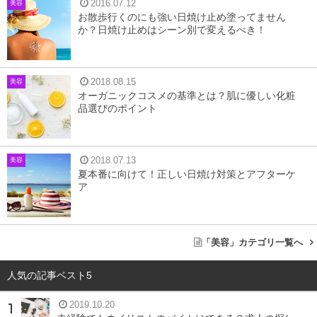
2016.07.12
美容
お散歩行くのにも強い日焼け止め塗ってません
か？日焼け止めはシーン別で変えるべき！
はじめに、シェラックネイルとはどのようなネイルなのか
を解説したいと思います。
2018.08.15
美容
オーガニックコスメの基準とは？肌に優しい化粧
品選びのポイント
シェラックネイルはアメリカ生まれ
シェラックネイルは2010年にアメリカの「CDN」という
2018.07.13
美容
夏本番に向けて！正しい日焼け対策とアフターケ
メーカーから発売されました。2012年に日本に上陸し、
ア
現在では約65か国で使用されています。
ジェルとマニキュアのいいとこどりなハイブリ
「美容」カテゴリ一覧へ
ッドネイル
人気の記事ベスト5
ジェルは持ちがよく、ツヤがあって、ライトで硬化するの
2019.10.20