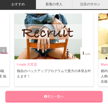
め、厚塗りしがちになります。クッションファンデを厚塗
おすすめ
新着の求人
注目のサロン
りするととてもヨレやすくなるので、厚塗りしてしまう場
合は化粧下地やコンシーラーを併用しましょう。
どんな肌質の人におすすめ？
I-nails 大宮店
Mar
3級
独自のバックアッププログラムで貴方の本気を叶
都内
:福
えます！
人柄
在籍
求人一覧へ