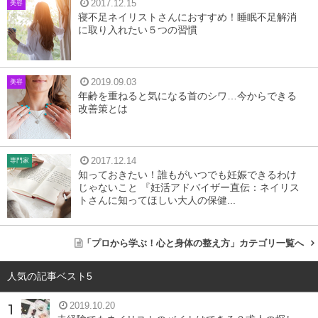
クッションファンデは崩れやすい？
2017.12.15
美容
寝不足ネイリストさんにおすすめ！睡眠不足解消
に取り入れたい５つの習慣
2019.09.03
美容
年齢を重ねると気になる首のシワ…今からできる
改善策とは
2017.12.14
専門家
知っておきたい！誰もがいつでも妊娠できるわけ
じゃないこと 『妊活アドバイザー直伝：ネイリス
トさんに知ってほしい大人の保健...
「プロから学ぶ！心と身体の整え方」カテゴリ一覧へ
クッションファンデはとても崩れやすいと言われています
人気の記事ベスト5
が、それにはいくつかの原因が考えられます。「クッショ
2019.10.20
ンファンデが崩れやすい」と悩んでいる人は、以下のどれ