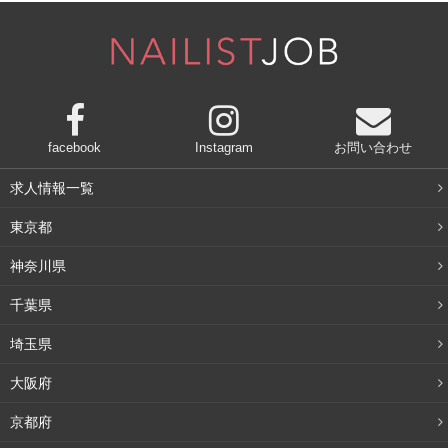
クッションファンデは、様々な肌質の人に対応した商品が
発売されていますが、保湿力が高めなので、乾燥肌の人に
特におすすめです。
facebook
Instagram
お問い合わせ
クッションファンデは皮脂によって崩れやすくなってしま
求人情報一覧
うため、皮脂の分泌量が多いオイリー肌や、混合肌の人に
東京都
はあまりおすすめできません。もしどうしてもクッション
神奈川県
ファンデを使いたい場合は、オイリー肌や混合肌の人でも
使える商品を選ぶか、テカリを防止する力の強い化粧下地
千葉県
を使うなどの工夫が必要です。
埼玉県
大阪府
崩れにくい塗り方とは
京都府