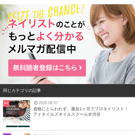
どのような塗り方をすれば、ヨレを防止し、崩れにくくす
ることができるのでしょうか？
クッションファンデが崩れてしまう原因や、クッションフ
ァンデにおすすめの肌質、崩れやすいクッションファンデ
の上手な使い方について解説します。
目次
1
クッションファンデは崩れやすい？
2
どんな肌質の人におすすめ？
同じカテゴリの記事
3
崩れにくい塗り方とは
4
まとめ
2026.08.07
PR
資格にとらわれず、最短1ヶ月でプロネイリスト！
アイネイルズネイルスクール＠渋谷