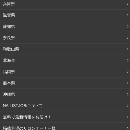
兵庫県
滋賀県
愛知県
奈良県
和歌山県
北海道
福岡県
熊本県
沖縄県
クッションファンデのヨレを防止する塗り方や、ちょっと
した裏技をご紹介します。
NAILISTJOBについて
無料で最新情報をお届け！
しっかりと保湿をする
掲載希望のサロンオーナー様