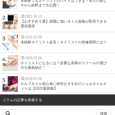
未経験でもネイリストのバイトはできる？求人の探し
かに当てはまっていないかチェックしてみましょう。
方から給料まで大公開！
2021.10.13
乾燥肌が原因のテカリ
【おすすめ５選】就職に強いネイル資格が取得できる
通信講座
クッションファンデが徐々に崩れてくるという場合は、乾
2019.10.29
未経験ネイリスト必見！ネイリストの研修期間とは？
燥が原因で起こるテカリが原因のひとつとして考えられま
す。肌の保湿が不十分で乾燥していると、肌を守るために
2020.07.16
皮脂がたくさん分泌されてしまいます。
ネイリストになるには？必要な資格やスクールの選び
方を徹底紹介！
乾燥肌なのにオイリー肌でもあるという場合は、保湿が足
りないことが原因であることがほとんどです。
2019.01.04
セルフネイル初心者に絶対おすすめのジェルネイルキ
しっかりと肌を保湿し、テカリを抑えれば、クッションフ
ットは【2020最新版】
ァンデが崩れやすいとは感じにくくなるはずです。
コラムの記事を検索する
パフが汚れている