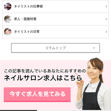
ネイリストの仕事術
ができてしまい、崩れやすくなってしまいます。クッショ
ンファンデ肌に塗る時は均等に重ね塗りする必要があるの
求人・面接対策
で、パフに付けるクッションファンデの量を調整しなけれ
ばなりません。
ネイリストの日常
化粧下地を使っていない
コラムトップ
クッションファンデは化粧下地を兼ねており、日焼け止め
効果もあるため、化粧下地なしでクッションファンデをそ
のまま塗る人は多いと思います。しかし化粧下地を塗った
方が、クッションファンデがしっかりと肌に密着し、メイ
クが崩れるのを防止してくれます。
また、化粧下地を使えばシミなどをある程度隠すことがで
きますが、クッションファンデだけだとそれができないた