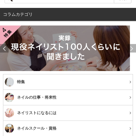
クッションファンデのパフは、非常に汚れやすいのがデメ
コラムカテゴリ
リットです。パフが汚れているとクッションファンデが均
等につかないため、肌に塗った時にムラになり、ヨレや崩
れの原因になります。
クッションファンデ用パフクリーナーで洗うのがベストで
すが、ない場合は台所用の洗剤で代用しても大丈夫です。
1週間に1度は洗うようにし、しっかりと乾燥させてから使
うようにしましょう。いくつかパフのスペアがあると便利
特集
です。
ネイルの仕事・将来性
ファンデーションの量が多い
ネイリストになるには
クッションファンデは水分が多いため、パフにたっぷりと
ネイルスクール・資格
付いてしまいますが、量が多すぎると濃い部分と薄い部分