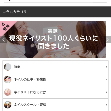
ース、ゴールドのアクセサリーが馴染む人はイエローベー
コラムカテゴリ
ス、シルバーが馴染むならブルーベース、と見分けること
ができます。さて、あなたはどちらに当てはまりました
か？
イエローベースに似合うカラーとは
特集
ネイルの仕事・将来性
ネイリストになるには
ネイルスクール・資格