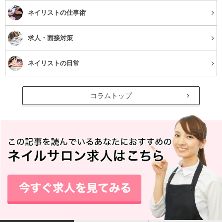
ネイリストの仕事術
求人・面接対策
ネイリストの日常
黄みがかったカラーが馴染む
それでは、イエローベースに似合うカラーを知っていきま
コラムトップ
しょう。色というものは、同じピンクでも青みのあるピン
クや黄みのあるピンクと、実は細かく分けることができま
す。
イエローベースだと、基本的にどんなカラーも黄みがかっ
たものが馴染みやすく、変に浮くことがありません。例え
ばアイシャドウならオレンジや、ベージュ系でも黄みより
の色がおすすめ。