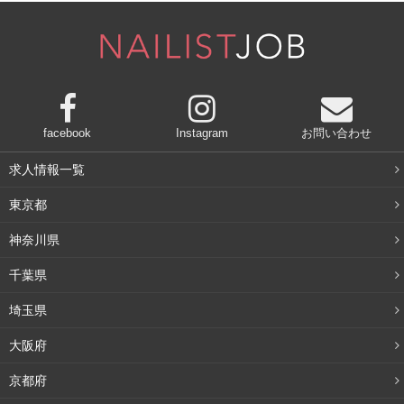
メイクに使うカラーも重要なポイントですが、さらに洋服
の色味にも気をつけると、顔色がより引き立ちます。上半
身に持ってくる色というのは重要で、暗い色は顔を老けて
見せるため、明るい色の洋服を着たほうが若々しく見える
というのは有名ですよね。
facebook
Instagram
お問い合わせ
加えて洋服の色で顔色が良く見えたり悪く見えたりという
求人情報一覧
部分も左右します。自分の顔をパッと照らすように、イキ
東京都
イキと見せてくれる色を知れば、ここぞという時に表情が
神奈川県
映えて、写真うつりもとても良くなります。
千葉県
洋服を味方につけて、肌や表情を引き立たせるのも一つの
埼玉県
手ですね。
大阪府
京都府
イエローベースが引き立つメイク方法