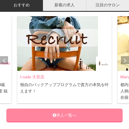
カーキやブラウンのいわゆるアースカラーと呼ばれる色
おすすめ
新着の求人
注目のサロン
も、ベースは黄みがかっているのでよく馴染み使いやすい
でしょう。チークやリップに関しても、青みがかったもの
は避け、サーモンピンクやコーラル系の色を選ぶといいで
しょう。
こうしたポイントメイクに黄みがかったカラーを使うのは
もちろんですが、ハイライトに使うホワイトもひと工夫。
イエローベース肌にはまぶしいくらい真っ白なカラーよ
り、クリームがかったホワイトが自然でしっくりきます。
I-nails 大宮店
Mar
3級
独自のバックアッププログラムで貴方の本気を叶
都内
たかがホワイト、されどホワイトで、小さなところにこだ
:福
えます！
人柄
在籍
わることで肌色を引き立たせてくれますよ。
求人一覧へ
洋服の色味で顔色が変わる