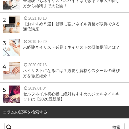
未経験でもネイリストのバイトはできる？求人の探し
何だか色がしっくりこない、白浮きする、素肌より黄色っ
方から給料まで大公開！
ぽい顔になるという人はベースの色を間違っているかもし
2021.10.13
れません。ベースカラーは自分でも簡単に知ることができ
【おすすめ５選】就職に強いネイル資格が取得できる
通信講座
るので、チェックしてみてください。
2019.10.29
未経験ネイリスト必見！ネイリストの研修期間とは？
自分でできる！ベースカラーの見分け方
2020.07.16
自分でできるベースカラーの見分け方を紹介します。肌の
ネイリストになるには？必要な資格やスクールの選び
色は顔はもちろん、体も同じですから、手首の内側を見て
方を徹底紹介！
血管の色をチェックしてみてください。
2019.01.04
セルフネイル初心者に絶対おすすめのジェルネイルキ
血管の色が緑がかって見える人はイエローベース、そして
ットは【2020最新版】
青っぽく見える人はブルーベースです。
コラムの記事を検索する
血管の色で判断ができないという人は他にも、白目がアイ
ボリーに近い人はイエローベース、真っ白な人はブルーベ