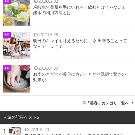
2018.02.02
美容
炭酸水で美肌を手にいれる！飲むだけじゃない炭
酸水の利用方法とは
2017.03.28
美容
イエローベースとは
明日のキレイを叶えるために、今 出来ることって
なんでしょう？
私たち日本人の肌色のベースは、色味によりイエローベー
スとブルーベースとに分別されます。イエローベース肌
2016.04.30
美容
お米のとぎ汁が美容に良い！とぎ汁洗顔で驚きの
は、色白であっても肌が黄色がかっている、また日焼けを
効果が！
するとしっかり焼けるという特徴があります。
反対にブルーベース肌は、青白い、透き通るような白い肌
「美容」カテゴリ一覧へ
で日焼けをしても赤くなって終わるタイプ、という特徴
が。
人気の記事ベスト5
2019.10.20
ファンデーション選びのときに肌の明るさだけで選ぶと、