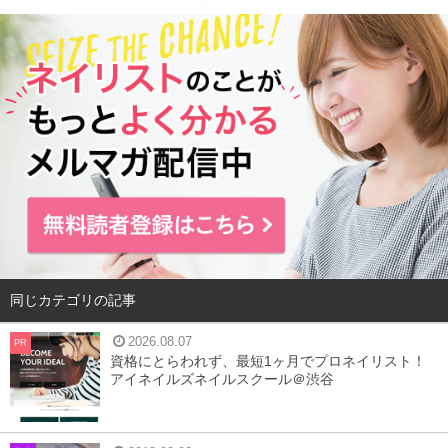
2
イエローベースに似合うカラーとは
3
イエローベースが引き立つメイク方法
4
まとめ
イエローベース肌の特徴
同じカテゴリの記事
2026.08.07
PR
資格にとらわれず、最短1ヶ月でプロネイリスト！
アイネイルズネイルスクール＠渋谷