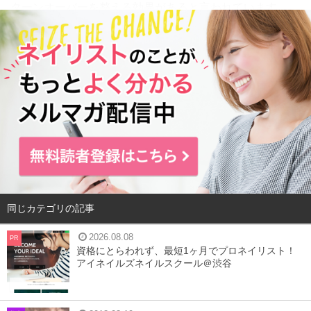
ターンオーバーを整える効果があると言われています。
今回は、サンタベリーのくわしいアンチエンジング・美肌
効果や、おすすめの摂取方法をご紹介します。
目次
1
美容家が大注目しているサンタベリーとは？
2
アンチエイジングに効果的な理由
3
効果的にサンタベリーを取り入れる方法
4
まとめ
同じカテゴリの記事
2026.08.08
PR
資格にとらわれず、最短1ヶ月でプロネイリスト！
美容家が大注目しているサンタベリーとは？
アイネイルズネイルスクール＠渋谷