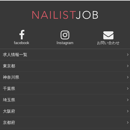
また、肌のターンオーバーの周期を整える役割もありま
す。ターンオーバーは、一般的には28日と言われています
が、年齢を重ねると、最大で40日まで遅くなります。
レスベラトロールには、
肌の生まれ変わり周期を促進する
facebook
Instagram
お問い合わせ
効果があり、28日という理想周期に戻してくれる
ようで
求人情報一覧
す。
東京都
アルブチン
神奈川県
千葉県
メラニンが増えると、肌のシミやそばかす、くすみといっ
埼玉県
た、美白を妨げる原因になってしまいます。
アルブチンに
は、メラニンの生成を抑える働きがあります。
大阪府
京都府
また、肌の色素沈着を防ぎ、透明感のある肌も目指すこと