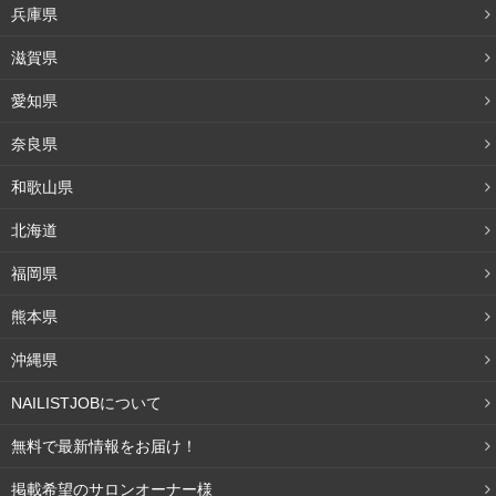
ができます。アンチエイジングというと、30代以降からス
兵庫県
タートするイメージがあるかもしれませんが、予防してお
滋賀県
くこともアンチエンジングに含まれるのです。
愛知県
20代のうちから予防を初めて、くすみやシミのないきれい
奈良県
な肌をキープしましょう。
和歌山県
リグナン
北海道
福岡県
リグナンとは、女性ホルモンの働きを整える効果がある成
熊本県
分です。そのため、女性ホルモンの乱れが原因の一つとな
沖縄県
る
骨粗しょう症や、更年期障害の緩和にも繋がります。
NAILISTJOBについて
女性ホルモンは、年齢を重ねると乱れやすくなるだけでな
無料で最新情報をお届け！
く、生理周期も影響しています。今のうちからリグナンを
取り入れておくことで、体調の安定にもつながるでしょ
掲載希望のサロンオーナー様