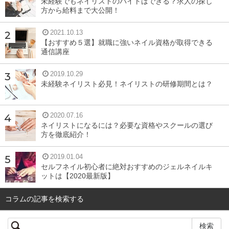
未経験でもネイリストのバイトはできる？求人の探し
け、その他の時期は緑色をしています。
方から給料まで大公開！
また、表面にワックスで磨いたようなツヤがあるのも特徴
2021.10.13
【おすすめ５選】就職に強いネイル資格が取得できる
の一つです。フィンランド人にとってはブルーベリーと同
通信講座
じように身近な存在で、現地ではプオルッカと呼ばれてい
るようです。
2019.10.29
未経験ネイリスト必見！ネイリストの研修期間とは？
サンタベリーは何に使われている？
2020.07.16
ネイリストになるには？必要な資格やスクールの選び
方を徹底紹介！
現地ではジャムや料理に添えるソース、ジュースとして食
されています。日本でも、ジャムなどは、海外製品を扱う
2019.01.04
セルフネイル初心者に絶対おすすめのジェルネイルキ
スーパーで売られているところもあります。
ットは【2020最新版】
まだまだ一般的な認知度としては高くはないかもしれませ
コラムの記事を検索する
んが、美容に関心の高い方からは注目が集まっている果実
です。特に最近は、
サンタベリーのサプリメントも発売さ