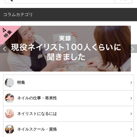
れており、摂取している人も増えつつあります。
コラムカテゴリ
サンタベリーは女性におすすめ
サンタベリーは、アンチエイジングと美肌効果があること
から、女性におすすめの果実と言われています。代表的な
効果は以下の3つです。
・細胞を若々しく保つ
特集
・透明感のある肌へ導く
ネイルの仕事・将来性
・女性ホルモンを整える
ネイリストになるには
男女問わず、年齢を重ねるとどうしても体に衰えがでます
よね。特に、女性は肌への影響はとても気になります。
ネイルスクール・資格