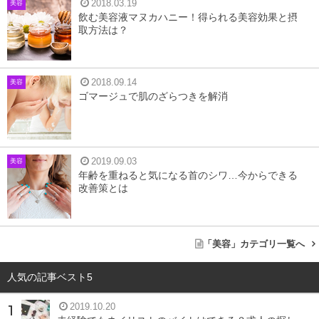
2018.03.19
美容
飲む美容液マヌカハニー！得られる美容効果と摂
取方法は？
2018.09.14
美容
ゴマージュで肌のざらつきを解消
2019.09.03
美容
年齢を重ねると気になる首のシワ…今からできる
改善策とは
サンタベリーは北欧の植物
「美容」カテゴリ一覧へ
サンタベリーとは、北欧のラップランド（フィンランド・
人気の記事ベスト5
スウェーデン・ノルウェー・ロシアのような寒い地域）の
森に生息する果実です。8〜9月にかけては真っ赤な実をつ
2019.10.20