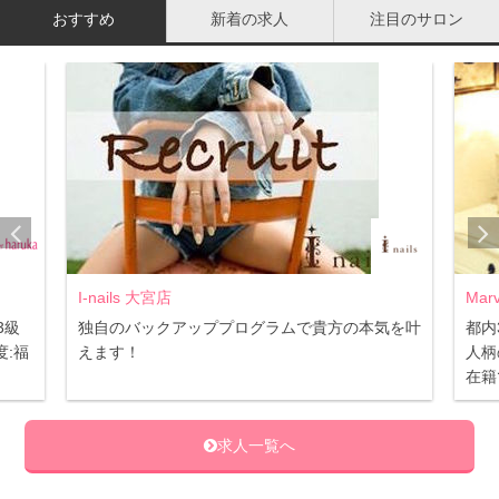
エンジングに、効果を発揮すると言われている理由があり
おすすめ
新着の求人
注目のサロン
ます。
それは、レスベラトロール・アルブチン・リグナンという
3つの成分を含んでいるからです。
レスベラトロール
レスベラトロールという代表的なアンチエンジング成分が
あります。葡萄などにも含まれているポリフェノールの一
I-nails 大宮店
Mar
種ですが、他の果実と比べてサンタベリーには多く含まれ
3級
独自のバックアッププログラムで貴方の本気を叶
都内
:福
えます！
人柄
ているのです。
在籍
レスベラトロールは、テロメアというDNA遺伝子を保護
求人一覧へ
します。テロメアの保護は、60兆個ある体内の細胞の若さ
を保つことにつながります。