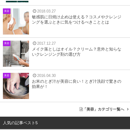
2018.03.27
美容
敏感肌に日焼け止めは使える？コスメやクレンジ
ングを選ぶときに気をつけるべきこととは
2017.12.27
美容
メイク落としはオイル？クリーム？意外と知らな
いクレンジング剤の選び方
2016.04.30
美容
お米のとぎ汁が美容に良い！とぎ汁洗顔で驚きの
効果が！
「美容」カテゴリ一覧へ
人気の記事ベスト5