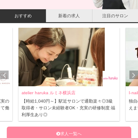
おすすめ
新着の求人
注目のサロン
I-nails 大宮店
楽々◎3級
独自のバックアッププログラムで貴方の本気を叶
修制度:福
えます！
求人一覧へ