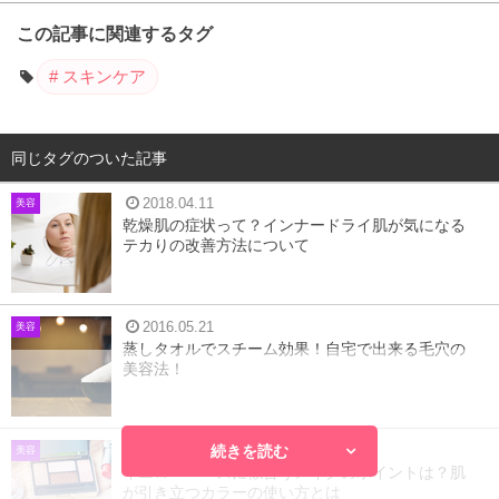
この記事に関連するタグ
スキンケア
同じタグのついた記事
2018.04.11
美容
乾燥肌の症状って？インナードライ肌が気になる
テカりの改善方法について
2016.05.21
美容
蒸しタオルでスチーム効果！自宅で出来る毛穴の
美容法！
続きを読む
2018.06.13
美容
イエローベースに似合うメイクのポイントは？肌
が引き立つカラーの使い方とは