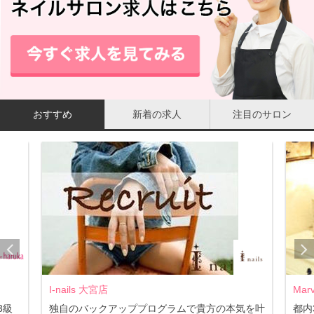
おすすめ
新着の求人
注目のサロン
I-nails 大宮店
Mar
3級
独自のバックアッププログラムで貴方の本気を叶
都内