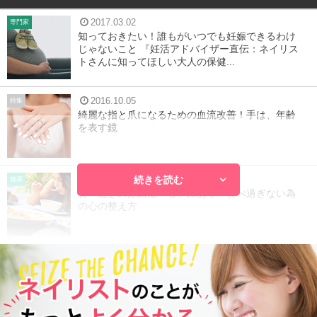
2017.03.02
専門家
知っておきたい！誰もがいつでも妊娠できるわけ
じゃないこと 『妊活アドバイザー直伝：ネイリス
トさんに知ってほしい大人の保健...
2016.10.05
特集
綺麗な指と爪になるための血流改善！手は、年齢
を表す鏡
続きを読む
2016.08.12
健康
食べ過ぎの原因は「心」にあり？食べ過ぎない為
の心の整え方