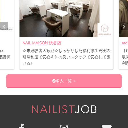
NAIL MAISON 渋谷店
ate
心♪
☆未経験者大歓迎☆しっかりした福利厚生充実の
【時
定講師
研修制度で安心＆仲の良いスタッフで安心して働
取得
ける♪
利厚
求人一覧へ