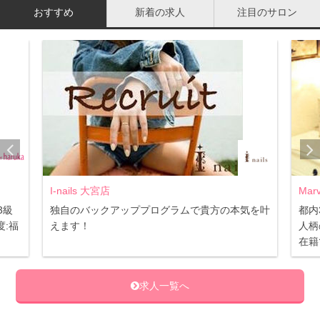
ます。オススメ！！（30代 女性）
おすすめ
新着の求人
注目のサロン
はじめて伺いました。ネイル初心者で不安に思っていましたが、丁
寧に対応、提案して下さってとても安心しました。自爪が折れてす
ごい短かったのですが、上品な大人ネイルで手が綺麗に見えるよう
に仕上げてくれました。とても気にいっています。ありがとうござ
いました！（30代 女性）
TEL
042-512-5930
住所
東京都立川市柴崎町３-3-3櫻岡ビル3F
Marvelous 恵比寿店
NA
アクセス
立川駅南口徒歩30秒
気を叶
都内3店舗同時募集☆ 福利厚生充実で安心♪
☆
人柄の良いスタッフで職場環境◎ JNA認定講師
研
営業時間
10:00〜20:00
在籍でスキルアップ♪
ける
定休日
年中無休
求人一覧へ
CREVIO Beauty Salon -クレヴィオ-立川店