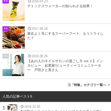
2016.03.23
美容
デトックスウォータ―の知られざる効果！
目次
1
B’Nail 立川店
2
CREVIO Beauty Salon -クレヴィオ-立川店
2017.08.18
美容
最近よく耳にするスーパーフード、もうトライし
3
Nail & Eyelash salon Marie 立川店
た？
4
Niki Nail
5
Nailsalon. Lapislazuli
2016.08.26
特集
6
まとめ
【あの人のネイルサロンの過ごし方 vol.１】イン
タビュー 起業家/ビューティーコミュニケータ
ー 戸田さと美さん
B’Nail 立川店
「特集」カテゴリ一覧へ
人気の記事ベスト5
407
口コミ件数(2018年5/17時点)：
件
2019.10.20