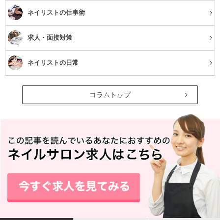
立川駅南口から徒歩30秒、丁寧な施術が自慢のB’Nail立川店。仕上
ネイリストの仕事術
がりの良さはもちろん、モチの良さも追求している実力ネイル専門
店だけあって、新規のお客様もリピーターのお客様も数多く訪れて
求人・面接対策
います。
定額コースとやり放題コースの他、どのコースを選べば良いのかわ
ネイリストの日常
からない初めての方に、当日デザイン相談コースも用意されている
のでネイルデビューをしたい方にも支持されています！
コラムトップ
人気No1は「早い・安い・可愛い」フットネイル！コスパよく、仕
事上ハンドネイルができない方も、いつでも楽しめるので嬉しいで
すね。
口コミ一部抜粋
初めて利用させていただきましたが、凄く良かったです！料金が安
いのに、迷ってしまうほどの選択肢があり、ストーンや色の変更も
ＯＫ。冷たくて美味しいお茶とお菓子まで出して頂きました。施術
も丁寧で親切。相談に乗って頂きながら素敵なネイルが仕上がりま
した！今度はもう少し高いメニューでやってもらおうかと思ってい