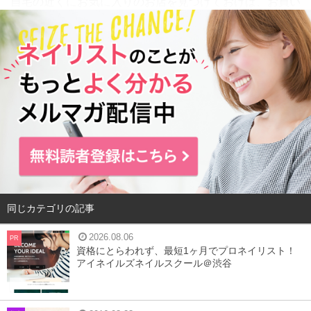
自宅の近くにお気に入りのお店を見つけておけば、お買い
物帰りや仕事帰りに立ち寄ることもできますし、お休みの
日にも行きやすくて便利ですよね。
そこで今回は、
Hot Pepper Beauty
から、この立川エリアで
口コミ数が多く人気のネイルサロンをご紹介していきま
す！
ぜひお気に入りのサロンを見つけてくださいね♪
今回ご紹介するネイルサロンのポイント！
①
立川駅から徒歩5分圏内
同じカテゴリの記事
②
アイラッシュを行っているサロンも対象に紹介（ただし
2026.08.06
PR
スタッフの50%以上がネイルに携わっているサロンだけに
資格にとらわれず、最短1ヶ月でプロネイリスト！
アイネイルズネイルスクール＠渋谷
限定）
以下、2018年5月17日時点
Hot Pepper Beauty
より引用