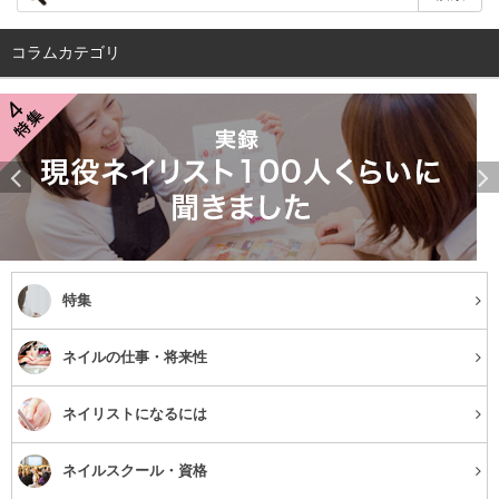
コラムカテゴリ
サロンの特徴
ネイリスト技能検定1級保持者をはじめとするベテランネイリストが
多く在籍しており、その満足度は折り紙付き。
決してプチプラではありませんが、値段以上のクオリティで施術を
してくれるので、安価すぎるネイルサロンはちょっと不安…という
方や、自分へのご褒美として考えている方にオススメです♪
口コミ一部抜粋
特集
初めて行きましたが、爪の長さがばらばらだったので色々アドバイ
ネイルの仕事・将来性
スしてもらえてよかったです。またデザインも結構悩んだのです
が、優しく待ってますよと言ってもらえたので安心しておまかせで
ネイリストになるには
きました。また行きたいです！（30代女性）
迷ったときは一緒に考えてくださいましたし、細かくてお願いする
ネイルスクール・資格
のが恐縮なデザインもあったのですが、喜んで対応してくださいま