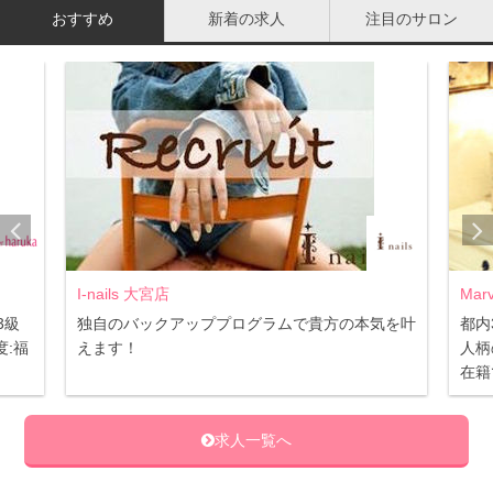
おすすめ
新着の求人
注目のサロン
562
口コミ件数(2019年9/19時点)：
件
I-nails 大宮店
Mar
3級
独自のバックアッププログラムで貴方の本気を叶
都内
:福
えます！
人柄
在籍
求人一覧へ