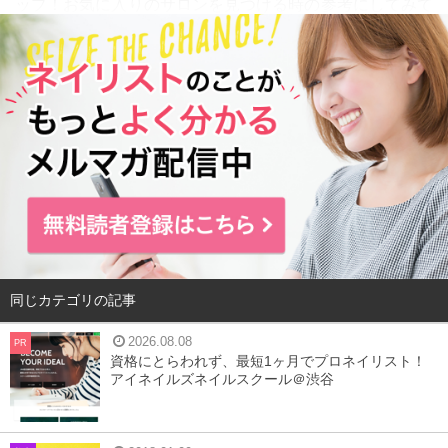
ップ！お気に入りのサロンを見つける時の参考にしてみて
くださいね♪
今回ご紹介するネイルサロンのポイント！
①
横浜駅から徒歩5分圏内
②
アイラッシュを行っているサロンも対象に紹介（ただし
スタッフの50%以上がネイルに携わっているサロンだけに
限定）
以下、2019年9月19日時点
Hot Pepper Beauty
より引用
同じカテゴリの記事
目次
2026.08.08
PR
資格にとらわれず、最短1ヶ月でプロネイリスト！
1
I nails 横浜店
アイネイルズネイルスクール＠渋谷
2
NAIL MAISON 横浜店
3
ナイスネイル 横浜店