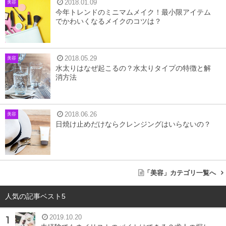
2018.01.09
美容
4
Sunmego＜サンミーゴ＞まつげエクステ&ネイル 横浜
今年トレンドのミニマムメイク！最小限アイテム
店
でかわいくなるメイクのコツは？
5
Shell NAIL
6
まとめ
2018.05.29
美容
水太りはなぜ起こるの？水太りタイプの特徴と解
消方法
I nails 横浜店
2018.06.26
美容
日焼け止めだけならクレンジングはいらないの？
277
口コミ件数(2019年9/19時点)：
件
「美容」カテゴリ一覧へ
人気の記事ベスト5
2019.10.20