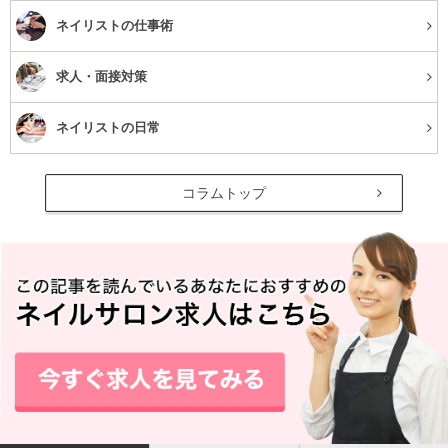
した。おかげさまで、予想以上のものができあがりました！周囲か
ネイリストの仕事術
らもとても評判がよいです。（30代女性）
求人・面接対策
TEL
045-410-0303
ネイリストの日常
神奈川県横浜市西区南幸2-11-11 グランツ南
住所
幸 4Ｆ
コラムトップ
アクセス
各線横浜駅徒歩5分
平日11:00～21:30(最終受付19:30)
営業時間
土曜10:00～21:30(最終受付20:00)
日/祝10:00～21:30(最終受付20:00)
定休日
不定休
NAIL MAISON 横浜店