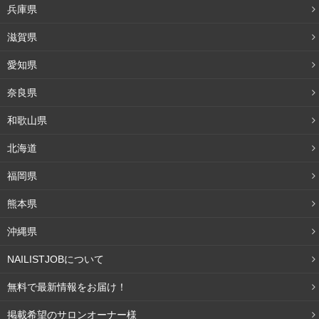
ができました。ありがとうございました。また是非行きたいと思っ
兵庫県
て先の予約を先日入れましたので宜しくお願い致します。（30代女
滋賀県
性）
チークネイル初挑戦でしたが、可愛く仕上げて頂いて嬉しかったで
愛知県
す！オフをしてくださったスタッフの方のカウンセリングも親切
奈良県
で、色に迷っていたらサンプルを見せて下さったりと嬉しかったで
す。（30代女性）
和歌山県
北海道
TEL
045-321-8775
福岡県
神奈川県横浜市西区南幸2-10-13 第二河内ビ
住所
ル2F-B号室
熊本県
アクセス
各線横浜駅徒歩5分
沖縄県
NAILISTJOBについて
営業時間
12:00～21:00(最終受付19:00)
無料で最新情報をお届け！
定休日
不定休
掲載希望のサロンオーナー様