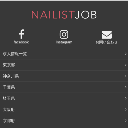
店舗情報を見る
サロンの特徴
facebook
Instagram
お問い合わせ
プチプラ系ワンカラーから、ブライダルなどのイベントに向けた華
求人情報一覧
やかリッチ系まで、クオリティを伴ったバリエーションの多さなら
東京都
ダントツのNAIL MAISON 横浜店。
ネイルサロンにとって大事な接客面にも力を入れており、その丁寧
神奈川県
な技術と姿勢で多くのリピーターがいる人気店です。
千葉県
細部まで行き渡った心遣いで、納得の口コミ数の多さです。
埼玉県
口コミ一部抜粋
大阪府
数年ぶりのジェルネイル。破格ですが、とてもキレイにして頂けま
京都府
した。色の選択に悩みましたがアドバイスも頂き、満足のいく選択