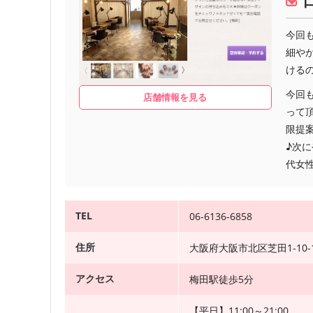
今回
細や
けるの
今回
店舗情報を見る
って
限提
♪次に
代女
TEL
06-6136-6858
住所
大阪府大阪市北区芝田1-10-
アクセス
梅田駅徒歩5分
【平日】11:00～21:00