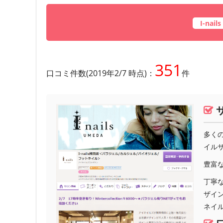
I-na
351
口コミ件数(2019年2/7 時点)：
件
多く
イル
豊富
丁寧
ザイ
ネイ