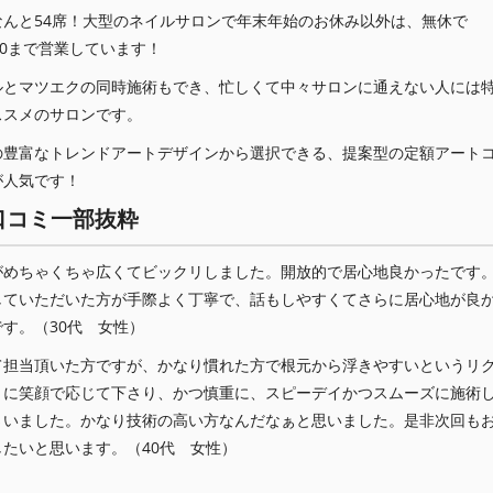
なんと54席！大型のネイルサロンで年末年始のお休み以外は、無休で
00まで営業しています！
ルとマツエクの同時施術もでき、忙しくて中々サロンに通えない人には
ススメのサロンです。
の豊富なトレンドアートデザインから選択できる、提案型の定額アート
が人気です！
口コミ一部抜粋
がめちゃくちゃ広くてビックリしました。開放的で居心地良かったです
していただいた方が手際よく丁寧で、話もしやすくてさらに居心地が良
です。（30代 女性）
て担当頂いた方ですが、かなり慣れた方で根元から浮きやすいというリ
トに笑顔で応じて下さり、かつ慎重に、スピーデイかつスムーズに施術
さいました。かなり技術の高い方なんだなぁと思いました。是非次回も
したいと思います。（40代 女性）