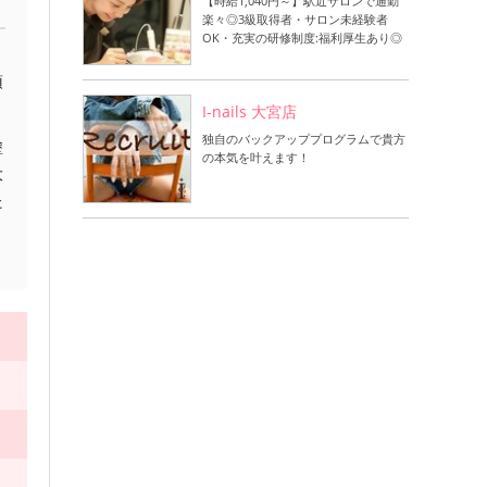
【時給1,040円～】駅近サロンで通勤
楽々◎3級取得者・サロン未経験者
OK・充実の研修制度:福利厚生あり◎
、
頂
I-nails 大宮店
独自のバックアッププログラムで貴方
塗
の本気を叶えます！
大
た