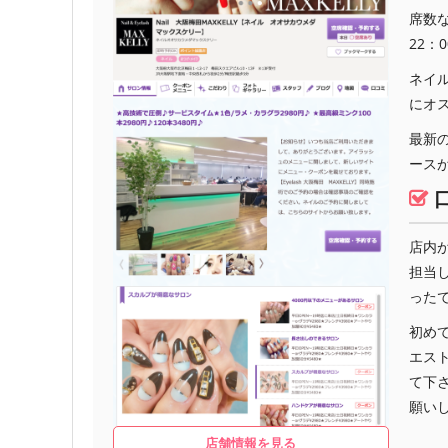
席数
22：
ネイ
にオ
最新
ース
店内
担当
った
初め
エス
て下
願い
店舗情報を見る