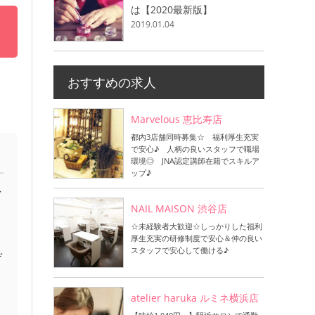
は【2020最新版】
2019.01.04
おすすめの求人
Marvelous 恵比寿店
都内3店舗同時募集☆ 福利厚生充実
で安心♪ 人柄の良いスタッフで職場
環境◎ JNA認定講師在籍でスキルア
ップ♪
ネ
NAIL MAISON 渋谷店
☆未経験者大歓迎☆しっかりした福利
厚生充実の研修制度で安心＆仲の良い
スタッフで安心して働ける♪
デ
atelier haruka ルミネ横浜店