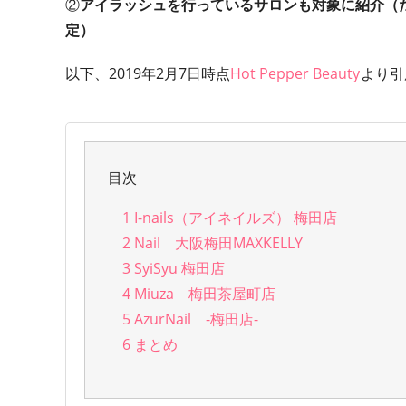
②
アイラッシュを行っているサロンも対象に紹介（
定）
以下、2019年2月7日時点
Hot Pepper Beauty
より引
目次
1
I-nails（アイネイルズ） 梅田店
2
Nail 大阪梅田MAXKELLY
3
SyiSyu 梅田店
4
Miuza 梅田茶屋町店
5
AzurNail -梅田店-
6
まとめ