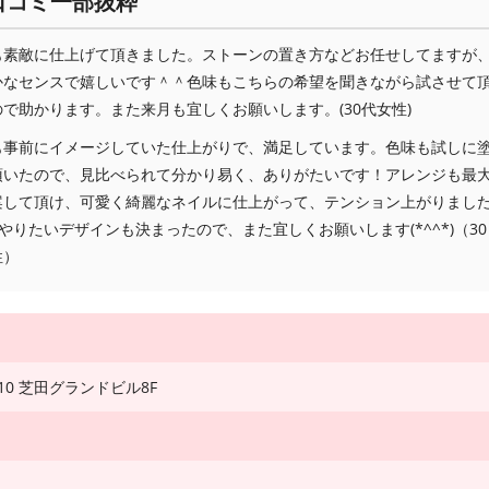
口コミ一部抜粋
も素敵に仕上げて頂きました。ストーンの置き方などお任せしてますが
かなセンスで嬉しいです＾＾色味もこちらの希望を聞きながら試させて
で助かります。また来月も宜しくお願いします。(30代女性)
も事前にイメージしていた仕上がりで、満足しています。色味も試しに
頂いたので、見比べられて分かり易く、ありがたいです！アレンジも最
案して頂け、可愛く綺麗なネイルに仕上がって、テンション上がりまし
やりたいデザインも決まったので、また宜しくお願いします(*^^*)（30
性）
10 芝田グランドビル8F