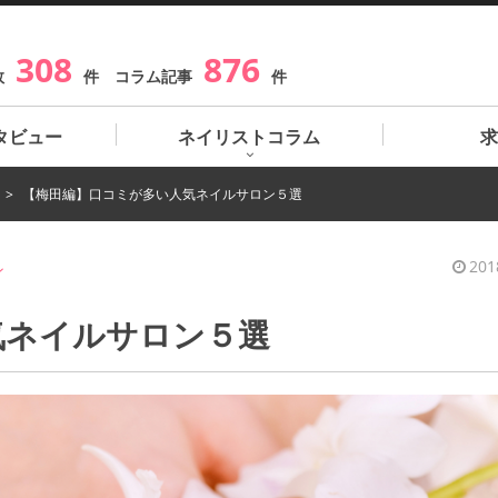
308
876
数
件 コラム記事
件
タビュー
ネイリストコラム
求
【梅田編】口コミが多い人気ネイルサロン５選
201
ン
気ネイルサロン５選