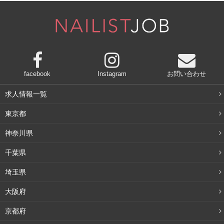
店舗情報を見る
facebook
Instagram
お問い合わせ
求人情報一覧
サロンの特徴
東京都
平日は23時まで、土日祝日も22時まで営業しているので、仕事上が
神奈川県
りの遅い時間のデートや合コンにも最適！
千葉県
希望に合わせたデザインやカラーを提案してくれるので、あなたに
埼玉県
とっての理想のネイルになれます。
大阪府
新宿駅西口から徒歩1分で年中無休なので、いつどんなときでも融通
が効くというのが嬉しいですね。
京都府
口コミ一部抜粋