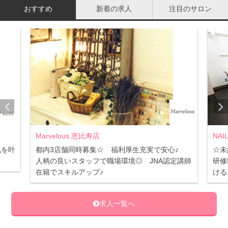
おすすめ
新着の求人
注目のサロン
Marvelous 恵比寿店
NAI
気を叶
都内3店舗同時募集☆ 福利厚生充実で安心♪
☆未
人柄の良いスタッフで職場環境◎ JNA認定講師
研修
在籍でスキルアップ♪
ける
求人一覧へ