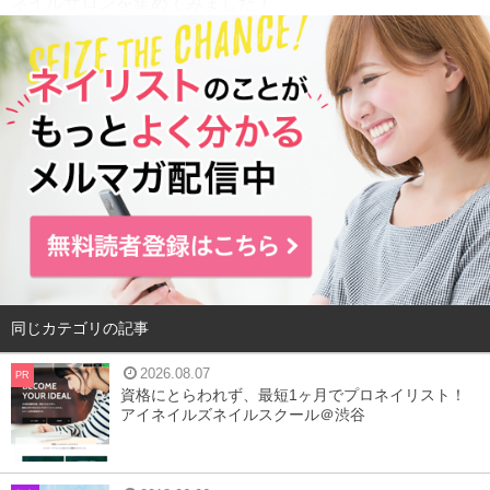
ネイルサロンを集めてみました！
今回ご紹介するネイルサロンのポイント！
①
新宿駅から徒歩5分圏内
②
アイラッシュを行っているサロンも対象に紹介（ただし
スタッフの50%以上がネイルに携わっているサロンだけに
限定）
以下、2016年8月10日時点
Hot Pepper Beauty
より引用
目次
同じカテゴリの記事
1
I nails 新宿店
2026.08.07
PR
資格にとらわれず、最短1ヶ月でプロネイリスト！
2
マウナ・ケア 新宿本店
アイネイルズネイルスクール＠渋谷
3
Nail&eyelash Allure 新宿本店
4
ネイルサロンprish 新宿店