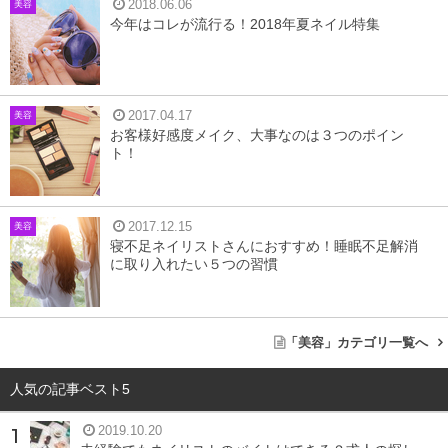
2018.06.06
美容
5
City Nail【シティーネイル】
今年はコレが流行る！2018年夏ネイル特集
6
まとめ
2017.04.17
美容
I nails 新宿店
お客様好感度メイク、大事なのは３つのポイン
ト！
467
口コミ件数(2016年8/10時点)：
件
2017.12.15
美容
寝不足ネイリストさんにおすすめ！睡眠不足解消
に取り入れたい５つの習慣
「美容」カテゴリ一覧へ
人気の記事ベスト5
2019.10.20