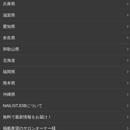
兵庫県
カウンセリングが丁寧で、自分の要望通りに対応いただけました！
滋賀県
仕上がりもきれいで最高でした！（20代女性）
愛知県
こちらで予約が取れないときは仕方なく他店で予約を取ったりする
のですが、仕上がりの丁寧さはもちろん、店内の雰囲気や、接客に
奈良県
もとても気を遣われていて、やはりリピートしてしまいます。（30
和歌山県
代女性）
北海道
TEL
03-3344-6363
福岡県
住所
東京都新宿区西新宿1-4-5オークビル5F
熊本県
アクセス
新宿駅より徒歩1分
沖縄県
平日12:00～23:00（予約受付11:30～23:00）
NAILISTJOBについて
営業時間
土/日/祝11:00～22:00（予約受付10:30～22:0
0）
無料で最新情報をお届け！
掲載希望のサロンオーナー様
定休日
無休