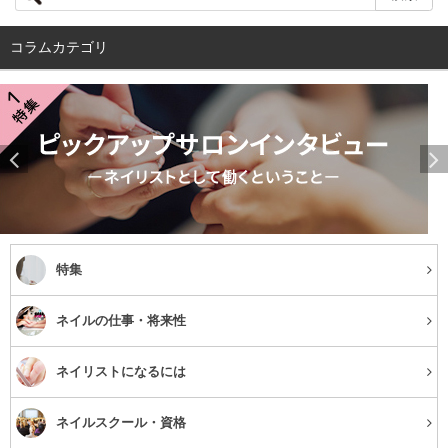
サロンの特徴
コラムカテゴリ
どの店舗も安定したサービスを提供しているチェーンのネイルサロ
ン、I nails。
初めてのお客さんもリピーターの方も、平日16時までの来店で「昼
割」が適用されお得に施術を受けられます。
他のお客さんを気にしなくていいサロンレイアウトなので、くつろ
ぎながら指先美人になれます。
口コミ一部抜粋
特集
今回も完全ノープランで伺いましたが、選ぶのに困るくらい可愛い
デザインを２つも提案してくださいました。
ネイルの仕事・将来性
これでまた1ヶ月弱、お仕事を頑張れます。いつもありがとうござい
ます！（30代女性）
ネイリストになるには
今回もフットネイルをお願いしました。
I Nailsさんのデザインは私の中でどこよりも1番です♪
ネイルスクール・資格
本当に可愛くて可愛くて、何度も足元見てしまいます。（20代女