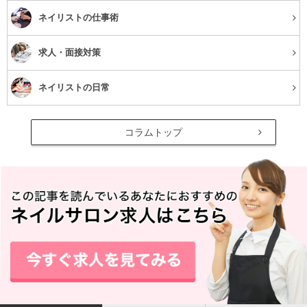
性）
ネイリストの仕事術
TEL
03-6380-1336
求人・面接対策
住所
東京都新宿区新宿4-1-19冨美ビル2F
ネイリストの日常
アクセス
新宿駅より徒歩1分
コラムトップ
平日11:00～22:00（最終受付20:00）
営業時間
土曜10:00～22:00（最終受付20:00）
日/祝10:00～21:00（最終受付19:00
定休日
不定休
マウナ・ケア 新宿本店
782
口コミ件数(2016年8/10時点)：
件