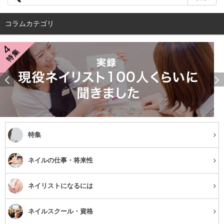
コラムカテゴリ
店舗情報を見る
サロンの特徴
特集
シャンデリアがとても印象的なきらびやかで豪華な店内のSyiSyu。
ネイルの仕事・将来性
本部認定講師と1級ネイリストが集結する実力派サロンです。
ネイリストになるには
低価格なのにスピーディーかつクオリティの高い仕上がりになるの
は厳しい社内試験をパスしたネイリストだけが施術をしているから
ネイルスクール・資格
なんです！