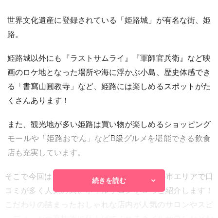
世界文化遺産に登録されている「姫路城」が有名な街、姫
路。
姫路城以外にも『ラストサムライ』『軍師官兵衛』など映
画のロケ地となった場所や海に浮かぶ小島、歴史体感でき
る「書寫山圓教寺」など、姫路には楽しめるスポットがた
くさんあります！
また、観光地が多い姫路は買い物が楽しめるショッピング
モールや「姫路おでん」などB級グルメを堪能できる飲食
店も充実しています。
そこで今回は、
Hot Pepper Beauty
から、姫路市エリアで口
続きを読む
コミが多く人気の高いネイルサロンを５つご紹介します！
こだわりの詰まったおしゃれな店内が人気のサロンやスピ