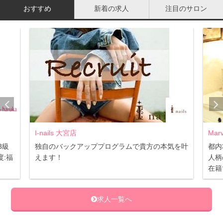
アクセス
JR姫路駅南口 徒歩2分
おすすめ
新着の求人
注目のサロン
営業時間
11:00～21：00（ご予約優先）
定休日
無休
nails cafe an みゆき通店
82
口コミ件数(2018年6/29 時点)：
件
I-nails 大宮店
Mar
3級
独自のバックアッププログラムで貴方の本気を叶
都内
:福
えます！
人柄
在籍
求人一覧へ