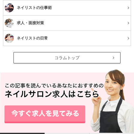
豊富なデザインの中から選べる定額プランもあり、料金設定が分か
ネイリストの仕事術
りやすいこともリピーター率が高いSyiSyuの魅力の一つです。
求人・面接対策
スカルプも対応しているので、長さや形にこだわるお客様にもおす
すめです！
ネイリストの日常
口コミ一部抜粋
いつも丁寧にして頂きありがとうございます。今回も丁寧に可愛く
コラムトップ
仕上げて貰いました。剥がれたりする事なく持ちも良いので助かり
ます。また次回も宜しくお願いします。（30代前半 女性）
ネイリスト歴に関わらずどなたが担当でも満足のいく仕上がりです♪
今回も大満足！！これからも、宜しくお願い致します♪（40代 女
性）
TEL
079-283-8008
住所
兵庫県姫路市南駅前町93 西川ビル4F