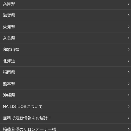
兵庫県
滋賀県
愛知県
店舗情報を見る
奈良県
和歌山県
サロンの特徴
北海道
木調のあたたかな雰囲気であるでカフェにいるような落ち着ける店
福岡県
内のnails cafe an。
フットネイルは個室でゆったりと施術を受けることができますし、
熊本県
メイクスペースも完備しているお客様のことを考え抜いた店内も魅
沖縄県
力的！
NAILISTJOBについて
ネイルのデザインもお仕事の関係で控え目なデザインを好む女性に
向けたシンプルなデザインから上品で洗練されたデザインまで豊富
無料で最新情報をお届け！
に展開されています。
掲載希望のサロンオーナー様