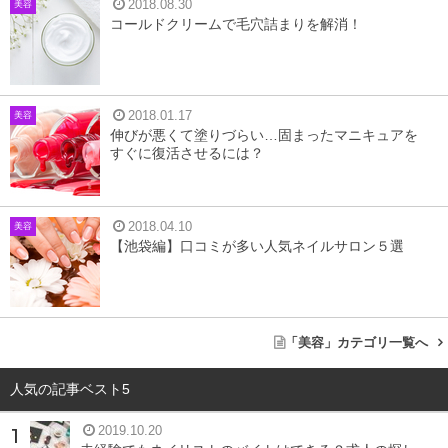
2018.08.30
美容
コールドクリームで毛穴詰まりを解消！
2
nails cafe an みゆき通店
3
en+ beauty theme park
4
Cherie Nail salon 姫路店
5
Ｎａｉｌ Ｃａｔ(ネイルキャッツ)
2018.01.17
美容
伸びが悪くて塗りづらい…固まったマニキュアを
6
まとめ
すぐに復活させるには？
2018.04.10
美容
SyiSyu (シシュ) 姫路店
【池袋編】口コミが多い人気ネイルサロン５選
300
口コミ件数(2018年6/29 時点)：
件
「美容」カテゴリ一覧へ
人気の記事ベスト5
2019.10.20