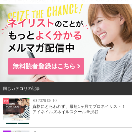
ーディーかつ高技術に仕上げてくれるネイルサロンなどな
ど・・・。
魅力の詰まった姫路のネイルサロンを紹介しますので、是
非参考にしてください！
今回ご紹介するネイルサロンのポイント！
①
姫路駅から徒歩5分圏内
②
アイラッシュを行っているサロンも対象に紹介（ただし
スタッフの50%以上がネイルに携わっているサロンだけに
限定）
同じカテゴリの記事
以下、2018年6月29日時点
Hot Pepper Beauty
より引用
2026.08.10
PR
資格にとらわれず、最短1ヶ月でプロネイリスト！
アイネイルズネイルスクール＠渋谷
目次
1
SyiSyu (シシュ) 姫路店