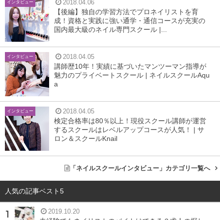
2018.04.06
インタビュー
【後編】独自の学習方法でプロネイリストを育
成！資格と実践に強い通学・通信コースが充実の
国内最大級のネイル専門スクール |...
2018.04.05
インタビュー
講師歴10年！実績に基づいたマンツーマン指導が
魅力のプライベートスクール | ネイルスクールAqu
a
2018.04.05
インタビュー
検定合格率は80％以上！現役スクール講師が運営
するスクールはレベルアップコースが人気！ | サ
ロン＆スクールKnail
授業を見学させていただきましたが、とてもアットホ
ームな雰囲気だと感じました。
「ネイルスクールインタビュー」カテゴリ一覧へ
そうなんです。少人数制のレッスンなので、生徒さんと講
人気の記事ベスト5
師の距離が近く、授業中わからないことがあっても、気軽
2019.10.20
に質問をしていただくことができます。生徒さん同士の仲