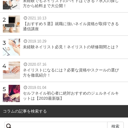
未経験でもネイリストのバイトはできる？求人の探し
方から給料まで大公開！
もよく、試験前はお互い程よい緊張感を持ちながら情報交
換をしていることもよくありますよ。
2021.10.13
【おすすめ５選】就職に強いネイル資格が取得できる
通信講座
在籍している講師の方はどのような方達なのでしょう
か。
2019.10.29
未経験ネイリスト必見！ネイリストの研修期間とは？
シンシアネイルアカデミーには、国内外で多数受賞歴のあ
2020.07.16
るネイル講師や様々なメディアで3000万再生以上のネイ
ネイリストになるには？必要な資格やスクールの選び
ル動画を制作する講師、多くのメディアやステージデモで
方を徹底紹介！
活躍する講師が在籍しています。
2019.01.04
セルフネイル初心者に絶対おすすめのジェルネイルキ
ットは【2020最新版】
これだけ豊富な経験を持つ講師の方に、少人数制でレ
ッスンが受けられることはやはり貴重な機会ですね。
コラムの記事を検索する
そうですね！講師陣の原動力として共通していること