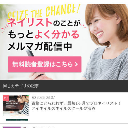
スクールの主な特徴
JNA認定校
フリータイム制あり
少人数制あり
検定合格保証
教材,材料貸出し
託児所完備
就職サポート
独立,開業支援
サロン併設
スクール寮あり
授業中の実際の雰囲気や、指導の方針など、パンフレット
同じカテゴリの記事
からはなかなかわからないような部分についてもお話いた
だいたので、これからネイリストをめざす方、ネイルスク
2026.08.07
PR
資格にとらわれず、最短1ヶ月でプロネイリスト！
ールを迷われている方は是非読んでみてください。
アイネイルズネイルスクール＠渋谷