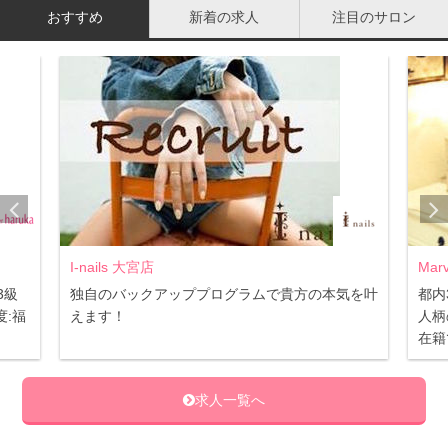
おすすめ
新着の求人
注目のサロン
様々な動画サイトで公開されている動画を参考にして
も習得できますか？
「動作を見る」という部分ではイメトレにはなるかもしれ
ませんが、指導動画ではないので、完璧に技術の習得をす
ることは難しいと思います。独学の場合、間違っている部
分に気づくことができない事が上達しない一番のネックな
んです。直接指導を受け、自分の間違っている部分を直す
ことができる環境が一番上達が早いことは間違いありませ
I-nails 大宮店
Marvel
独自のバックアッププログラムで貴方の本気を叶
都内3店
ん。ただ、通うのが物理的に難しい方も実際いらっしゃる
えます！
人柄の良
ので、シンシアネイルアカデミーでもオンラインスクール
在籍でス
を開講しています。
求人一覧へ
もちろんオンラインでもしっかりとした指導のもと、練
習・修正ができる環境があれば着実に技術は身につきま