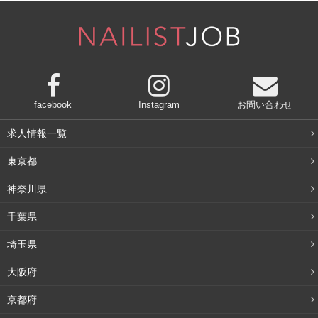
す。シンシアネイルアカデミーのオンラインレッスンで
は、認定講師試験の技術動画をしっかり見た後、自分が練
習した写真や動画を限定グループに投稿してもらい、間違
っている部分を指導することを繰り返して正しい技術が修
得できるように導いています。
facebook
Instagram
お問い合わせ
やはり直接指導を受けることは大事なんですね。水村
求人情報一覧
さんの授業を見学中、前回の試験の状況を個別にお話
東京都
されているのを見て、「生徒一人一人の状況を細かく
神奈川県
把握しているな」と感じました。
千葉県
受け持っている生徒さんについては、進み具合はもちろ
埼玉県
ん、普段作っているネイルや施術の癖など一人一人の状況
大阪府
を記憶しています。頭の中に写真のようなイメージで記憶
されているんですよね。だから、そのイメージを元に、前
京都府