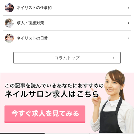
ネイリストの仕事術
レッスン中、講師の方の施術を生徒さんが動画に撮っ
求人・面接対策
ていましたね。
ネイリストの日常
はい、動画を撮ってもらっているのは、自主練をする際の
参考にしてもらうためです。
コラムトップ
授業以外で施術の練習を行う時は、間違った練習をしない
ためにも、動画を見ながら練習するようにしてもらってい
ます。動画を見た後と見ていないのでは、全然できが違い
ますから。
これは、スポーツ選手が行うイメトレと一緒ですね。講師
の施術動画を見てイメージしながら手を動かすと、同じよ
うな筆の動きを習得できるようになってくるんです。