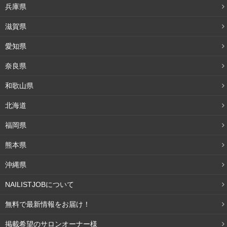
回の試験でできていなかった部分や改善点などのアドバイ
兵庫県
スを含め指導しています。
滋賀県
愛知県
奈良県
和歌山県
北海道
福岡県
熊本県
沖縄県
NAILISTJOBについて
受け持っている生徒さんはかなり多いのに、ここまで
無料で最新情報をお届け！
細かく見てもらえるのは、受講する方からしても嬉し
掲載希望のサロンオーナー様