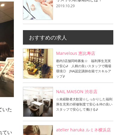
2019.10.29
おすすめの求人
Marvelous 恵比寿店
都内3店舗同時募集☆ 福利厚生充実
で安心♪ 人柄の良いスタッフで職場
環境◎ JNA認定講師在籍でスキルア
ップ♪
NAIL MAISON 渋谷店
☆未経験者大歓迎☆しっかりした福利
厚生充実の研修制度で安心＆仲の良い
ていた
スタッフで安心して働ける♪
atelier haruka ルミネ横浜店
れてい