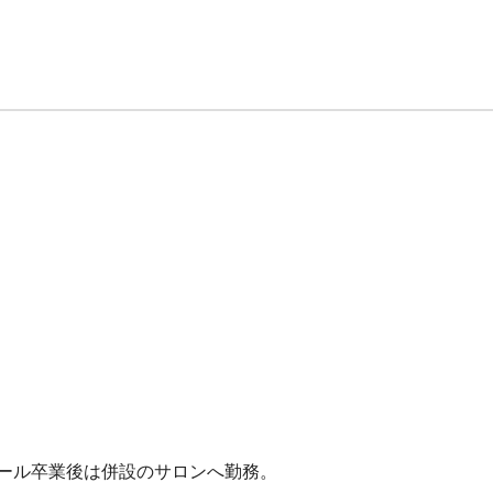
。
クール卒業後は併設のサロンへ勤務。