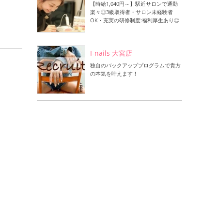
【時給1,040円～】駅近サロンで通勤
楽々◎3級取得者・サロン未経験者
OK・充実の研修制度:福利厚生あり◎
I-nails 大宮店
独自のバックアッププログラムで貴方
の本気を叶えます！