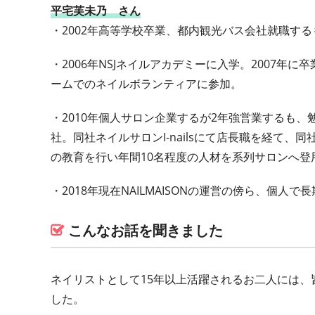
平宅芙未乃 さん
・2002年高等学校卒業、都内観光バス会社就職する
・2006年NSJネイルアカデミーに入学。2007
ームでのネイルボランティアに参加。
・2010年個人サロン企業するが2年強営業するも、
社。同社ネイルサロンI-nailsにて店長職を経て、同
の教育を行い年間10名程度の人材を系列サロンへ登
・2018年現在NAILMAISONの運営の傍ら、個
こんなお話を聞きました
ネイリストとして15年以上活躍されるお二人には
した。