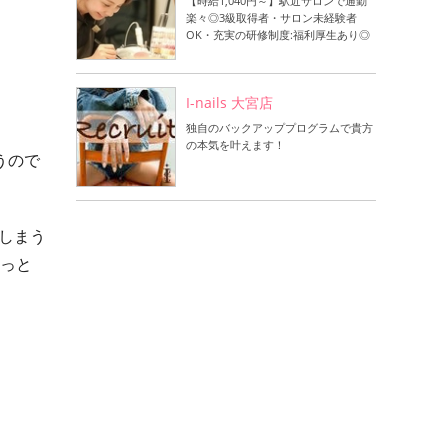
【時給1,040円～】駅近サロンで通勤
楽々◎3級取得者・サロン未経験者
OK・充実の研修制度:福利厚生あり◎
I-nails 大宮店
独自のバックアッププログラムで貴方
の本気を叶えます！
うので
しまう
ょっと