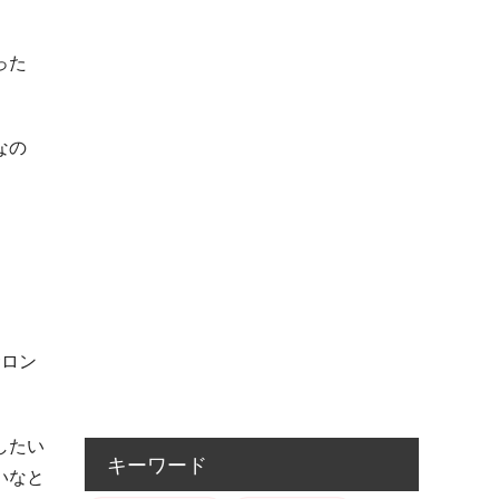
った
なの
サロン
したい
キーワード
いなと