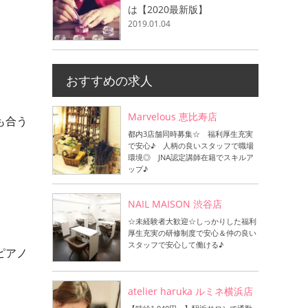
は【2020最新版】
2019.01.04
おすすめの求人
Marvelous 恵比寿店
も合う
都内3店舗同時募集☆ 福利厚生充実
で安心♪ 人柄の良いスタッフで職場
環境◎ JNA認定講師在籍でスキルア
ップ♪
NAIL MAISON 渋谷店
☆未経験者大歓迎☆しっかりした福利
厚生充実の研修制度で安心＆仲の良い
スタッフで安心して働ける♪
ピアノ
atelier haruka ルミネ横浜店