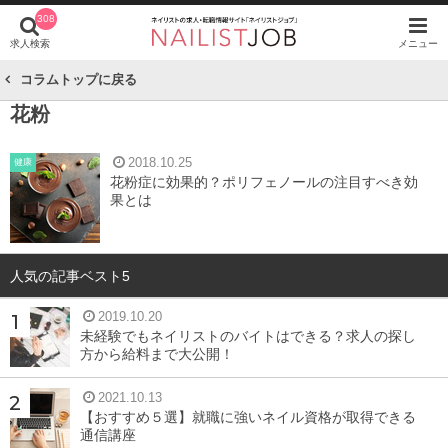
308
求人検索
メニュー
コラムトップに戻る
花粉
2018.10.25
健康
花粉症に効果的？ポリフェノールの注目すべき効
果とは
人気の記事ベスト5
2019.10.20
未経験でもネイリストのバイトはできる？求人の探し
方から給料まで大公開！
2021.10.13
【おすすめ５選】就職に強いネイル資格が取得できる
通信講座