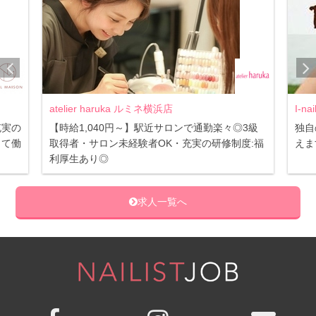
atelier haruka ルミネ横浜店
I-n
充実の
【時給1,040円～】駅近サロンで通勤楽々◎3級
独自
して働
取得者・サロン未経験者OK・充実の研修制度:福
えま
利厚生あり◎
求人一覧へ