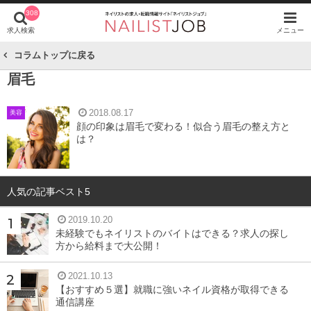
308
求人検索
メニュー
コラムトップに戻る
眉毛
2018.08.17
美容
顔の印象は眉毛で変わる！似合う眉毛の整え方と
は？
人気の記事ベスト5
2019.10.20
未経験でもネイリストのバイトはできる？求人の探し
方から給料まで大公開！
2021.10.13
【おすすめ５選】就職に強いネイル資格が取得できる
通信講座