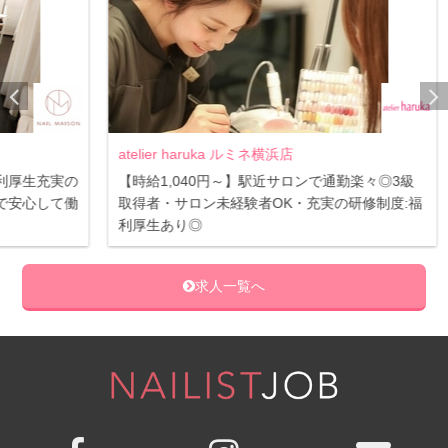
atelier haruka ルミネ横浜店
I-n
充実の
【時給1,040円～】駅近サロンで通勤楽々◎3級
独自
して働
取得者・サロン未経験者OK・充実の研修制度:福
えま
利厚生あり◎
求人一覧へ