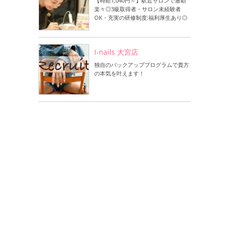
【時給1,040円～】駅近サロンで通勤
楽々◎3級取得者・サロン未経験者
OK・充実の研修制度:福利厚生あり◎
I-nails 大宮店
独自のバックアッププログラムで貴方
の本気を叶えます！