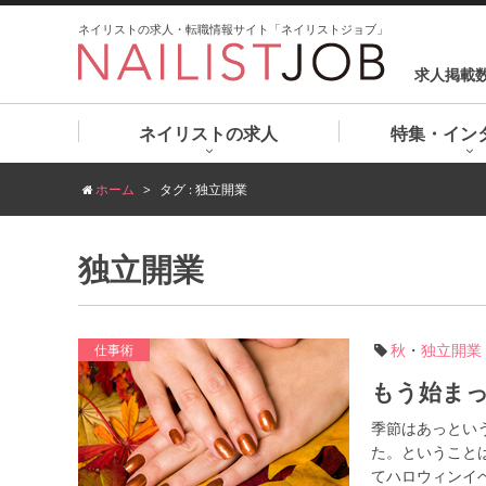
ネイリストの求人・転職情報サイト「ネイリストジョブ」
求人掲載
ネイリストの求人
特集・イン
ホーム
タグ : 独立開業
独立開業
秋
・
独立開業
仕事術
もう始ま
季節はあっとい
た。ということ
てハロウィンイベ