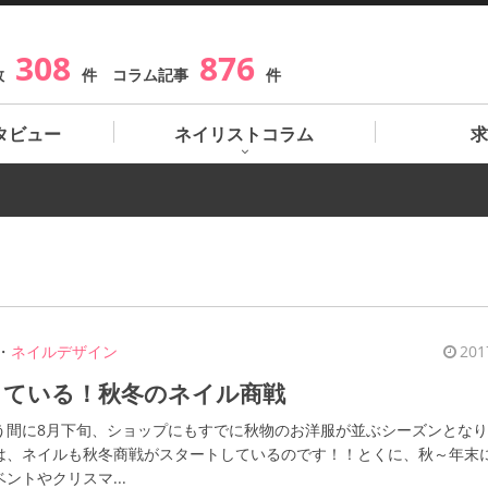
308
876
数
件 コラム記事
件
タビュー
ネイリストコラム
求
・
ネイルデザイン
201
っている！秋冬のネイル商戦
う間に8月下旬、ショップにもすでに秋物のお洋服が並ぶシーズンとな
は、ネイルも秋冬商戦がスタートしているのです！！とくに、秋～年末
ントやクリスマ...