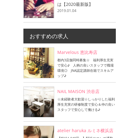
は【2020最新版】
2019.01.04
おすすめの求人
Marvelous 恵比寿店
都内3店舗同時募集☆ 福利厚生充実
で安心♪ 人柄の良いスタッフで職場
環境◎ JNA認定講師在籍でスキルア
ップ♪
NAIL MAISON 渋谷店
☆未経験者大歓迎☆しっかりした福利
厚生充実の研修制度で安心＆仲の良い
スタッフで安心して働ける♪
atelier haruka ルミネ横浜店