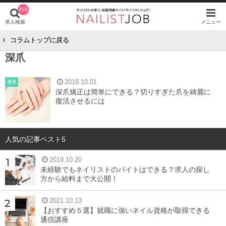
308
求人検索
メニュー
コラムトップに戻る
深爪
2018.10.01
健康
深爪矯正は簡単にできる？切りすぎた爪を綺麗に
復活させるには
人気の記事ベスト5
2019.10.20
未経験でもネイリストのバイトはできる？求人の探し
方から給料まで大公開！
2021.10.13
【おすすめ５選】就職に強いネイル資格が取得できる
通信講座