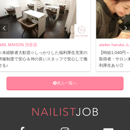
atelier haruka ルミネ横浜店
I-n
充実の
【時給1,040円～】駅近サロンで通勤楽々◎3級
独
して働
取得者・サロン未経験者OK・充実の研修制度:福
え
利厚生あり◎
求人一覧へ