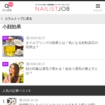
308
求人検索
メニュー
コラムトップに戻る
小顔効果
2018.09.27
美容
オイルプリングの効果とは！気になる好転反応の
症状は？
2018.08.17
美容
顔の印象は眉毛で変わる！似合う眉毛の整え方と
は？
人気の記事ベスト5
2019.10.20
未経験でもネイリストのバイトはできる？求人の探し