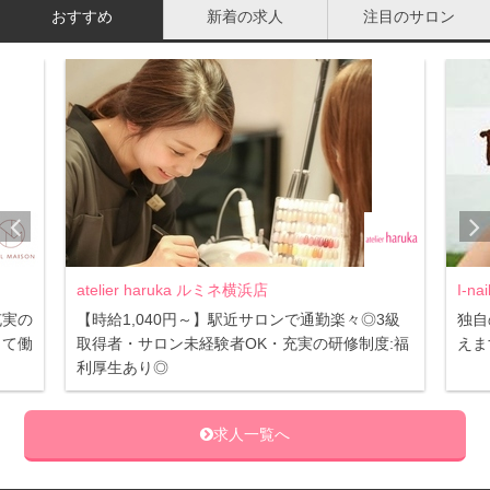
おすすめ
新着の求人
注目のサロン
atelier haruka ルミネ横浜店
I-n
充実の
【時給1,040円～】駅近サロンで通勤楽々◎3級
独自
して働
取得者・サロン未経験者OK・充実の研修制度:福
えま
利厚生あり◎
求人一覧へ