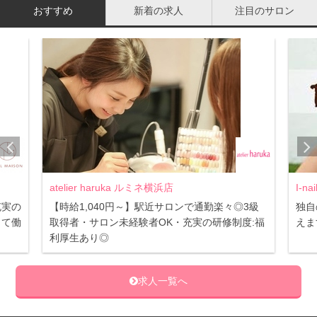
おすすめ
新着の求人
注目のサロン
atelier haruka ルミネ横浜店
I-n
充実の
【時給1,040円～】駅近サロンで通勤楽々◎3級
独自
して働
取得者・サロン未経験者OK・充実の研修制度:福
えま
利厚生あり◎
求人一覧へ