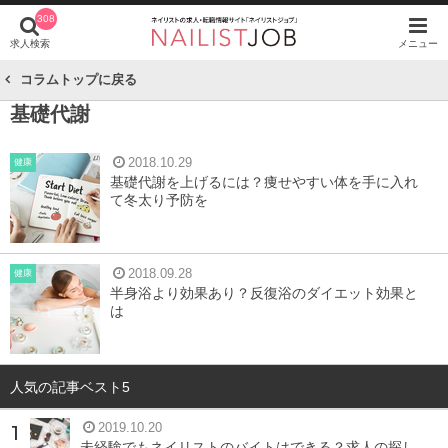
308
求人検索
メニュー
コラムトップに戻る
基礎代謝
2018.10.29
健康
基礎代謝を上げるには？痩せやすい体を手に入れ
て冬太り予防を
2018.09.28
健康
半身浴より効果あり？反復浴のダイエット効果と
は
人気の記事ベスト5
2019.10.20
未経験でもネイリストのバイトはできる？求人の探し