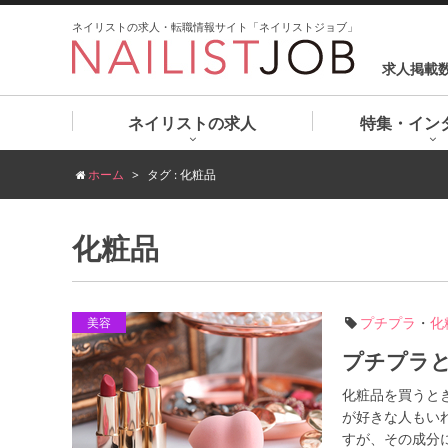
ネイリストの求人・転職情報サイト「ネイリストジョブ」
求人掲載
ネイリストの求人
特集・イン
ホーム
タグ : 化粧品
化粧品
プチプラ
・
化
美容
プチプラ
化粧品を買うと
が好きな人もい
すが、その成分に