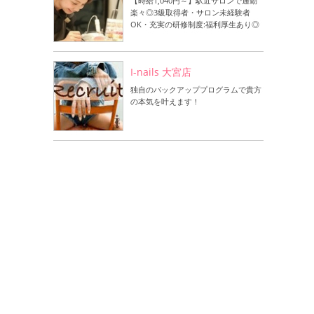
【時給1,040円～】駅近サロンで通勤
楽々◎3級取得者・サロン未経験者
OK・充実の研修制度:福利厚生あり◎
I-nails 大宮店
独自のバックアッププログラムで貴方
の本気を叶えます！