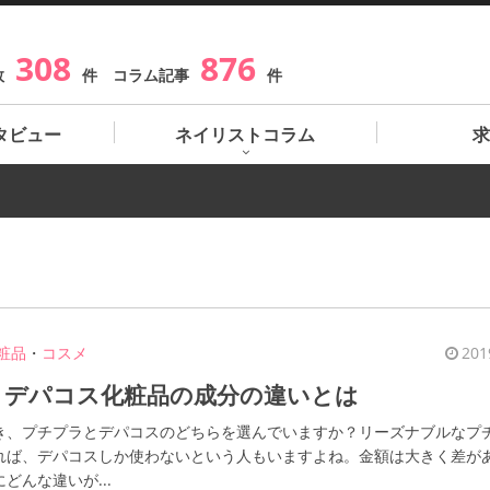
308
876
数
件 コラム記事
件
タビュー
ネイリストコラム
求
粧品
・
コスメ
201
とデパコス化粧品の成分の違いとは
き、プチプラとデパコスのどちらを選んでいますか？リーズナブルなプ
れば、デパコスしか使わないという人もいますよね。金額は大きく差が
どんな違いが...