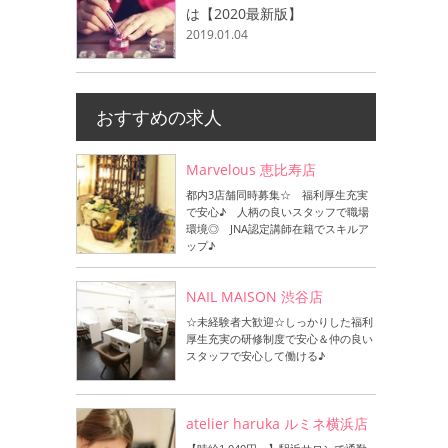
は【2020最新版】
2019.01.04
おすすめの求人
Marvelous 恵比寿店
都内3店舗同時募集☆ 福利厚生充実
で安心♪ 人柄の良いスタッフで職場
環境◎ JNA認定講師在籍でスキルア
ップ♪
NAIL MAISON 渋谷店
☆未経験者大歓迎☆しっかりした福利
厚生充実の研修制度で安心＆仲の良い
スタッフで安心して働ける♪
atelier haruka ルミネ横浜店