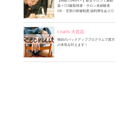
【時給1,040円～】駅近サロンで通勤
楽々◎3級取得者・サロン未経験者
OK・充実の研修制度:福利厚生あり◎
I-nails 大宮店
独自のバックアッププログラムで貴方
の本気を叶えます！