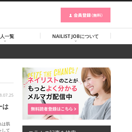
人一覧
NAILIST JOBについて
8.07.25
ーは
れは肌
をして