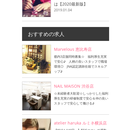
は【2020最新版】
2019.01.04
おすすめの求人
Marvelous 恵比寿店
都内3店舗同時募集☆ 福利厚生充実
で安心♪ 人柄の良いスタッフで職場
環境◎ JNA認定講師在籍でスキルア
ップ♪
NAIL MAISON 渋谷店
☆未経験者大歓迎☆しっかりした福利
厚生充実の研修制度で安心＆仲の良い
スタッフで安心して働ける♪
atelier haruka ルミネ横浜店