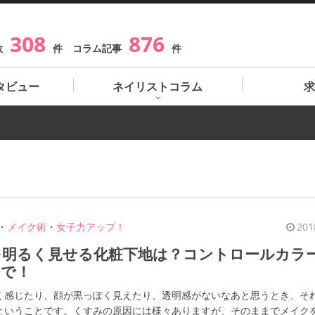
308
876
数
件 コラム記事
件
タビュー
ネイリストコラム
求
・
メイク術
・
女子力アップ！
201
を明るく見せる化粧下地は？コントロールカラ
んで！
く感じたり、顔が黒っぽく見えたり、透明感がないなあと思うとき、そ
ということです。くすみの原因には様々ありますが、そのままでメイク