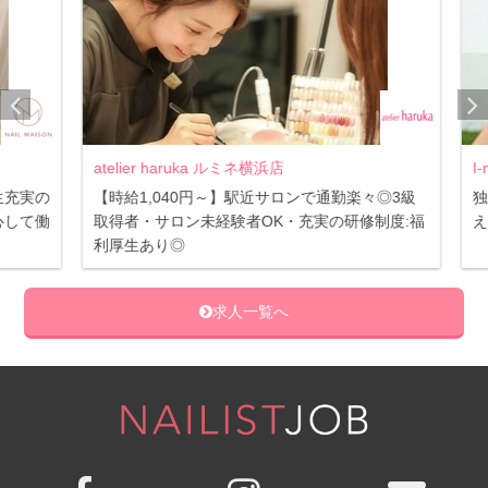
atelier haruka ルミネ横浜店
I-n
充実の
【時給1,040円～】駅近サロンで通勤楽々◎3級
独自
して働
取得者・サロン未経験者OK・充実の研修制度:福
えま
利厚生あり◎
求人一覧へ