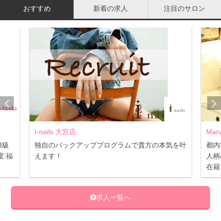
おすすめ
新着の求人
注目のサロン
す。
ちなみに私は今年は「サロン集客セミナー」「ハンドスパ
セミナー」などに行きましたよ！
見ていて楽しい体験デモ
各メーカーブースでは、ブースデモと呼ばれる体験デモを
行っています。
ジェルやスカルプ体験、マッサージ体験などが多いです
I-nails 大宮店
Mar
が、ネイル以外だとまつ毛エクステ、ボディジュエリー、
3級
独自のバックアッププログラムで貴方の本気を叶
都内
:福
えます！
人柄
ヘアエクステ、歯のホワイトニング、美顔器やヘアーアイ
在籍
ロン体験、鼻毛脱毛までありました！
求人一覧へ
うれしいサンプル配布