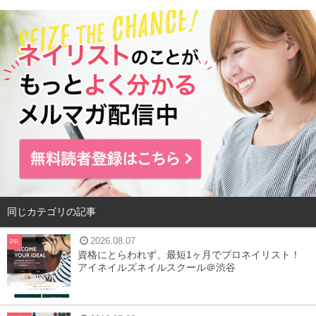
5
事前準備と情報収集
6
注意したい会場時間！
7
当日の持ちモノや服装
8
注意点
9
さいごに
ネイルトレードショーとは？
同じカテゴリの記事
2026.08.07
PR
資格にとらわれず、最短1ヶ月でプロネイリスト！
アイネイルズネイルスクール＠渋谷