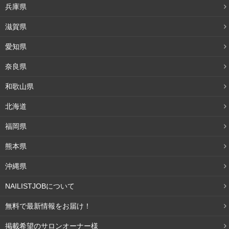
兵庫県
ト会場内だと誰でも買うことができます。
私は今回はアロ
マエッセンシャルオイル、まつ毛エクステの毛、フェイス
滋賀県
パック限定発売の写ネイルシール、ヘアアクセサリー、大
愛知県
きな鏡を買いました！
奈良県
和歌山県
入場券をゲットしよう！
北海道
福岡県
熊本県
沖縄県
NAILISTJOBについて
無料で最新情報をお届け！
掲載希望のサロンオーナー様