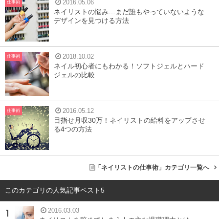
2016.05.06
仕事術
ネイリストの悩み…まだ誰もやっていないような
デザインを見つける方法
2018.10.02
仕事術
ネイル初心者にもわかる！ソフトジェルとハード
そもそもネイルトレードショーとは何かといいますと、よ
ジェルの比較
く「東京モーターショー」とか「ギフト展」「半導体博」
のように、その業界の人たち向けのビジネストレードショ
2016.05.12
仕事術
ーがありますよね。それのネイル版がネイルトレードショ
目指せ月収30万！ネイリストの給料をアップさせ
る4つの方法
ーです。
主なものに、ビューティーワールドジャパン、ネイルエキ
スポなどがあります。
「ネイリストの仕事術」カテゴリ一覧へ
ちなみに、テレビでもおなじみのネイルクイーンの授賞式
このカテゴリの人気記事ベスト5
はネイルエキスポで行われますよ。
2016.03.03