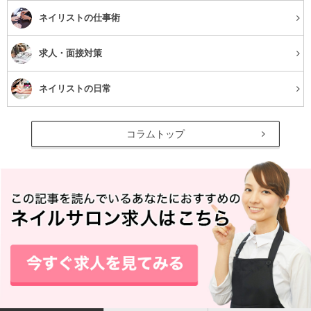
ネイリストの仕事術
求人・面接対策
以下のようなイベントが全て無料（一部有料）で体験でき
るんですよ！
ネイリストの日常
学びたいなら各種セミナー
コラムトップ
会場内の各ステージで時間ごとにクラスルームが開催され
ています。
通常だと参加費￥5,000位する有名な先生のセミナーが無
料で参加できます！
ネイルスクール生におすすめなのは「検定〇級合格セミナ
ー」や「最新のジェルアート」などです。セミナーによっ
ては使用した商品のサンプルなどがもらえる場合がありま