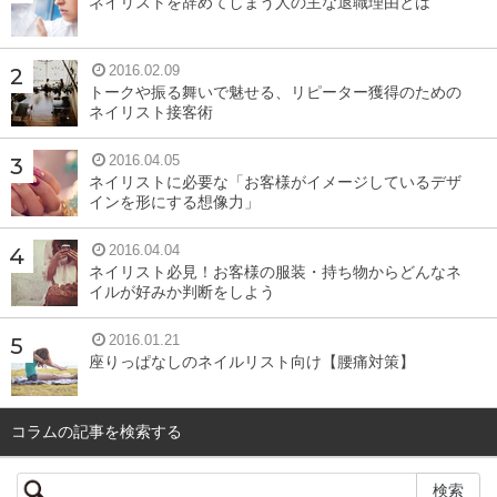
中でも毎年５月中旬に東京ビックサイトで開催されるビュ
ネイリストを辞めてしまう人の主な退職理由とは
ーティーワールドジャパンは、ネイルだけでなく、
ヘア
ー、メイク、エステなど美容業界すべての企業が集まる美
2016.02.09
トークや振る舞いで魅せる、リピーター獲得のための
容業界では国内最大規模のイベントなのです！
ネイリスト接客術
（ネイルエキスポはネイルだけで、ヘアーやエステなどの
2016.04.05
出店はありません）
ネイリストに必要な「お客様がイメージしているデザ
インを形にする想像力」
2016.04.04
どんな人におすすめ？
ネイリスト必見！お客様の服装・持ち物からどんなネ
イルが好みか判断をしよう
ネイルトレードショーは以下の方々の来場が多いです。
2016.01.21
座りっぱなしのネイルリスト向け【腰痛対策】
・サロン経営者（法人、個人）
・スクール生（ネイルスクール、美容学生）
コラムの記事を検索する
・各メーカー