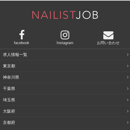
展示ショーなので、各メーカーでサンプルを無料配布して
います！
フェイスパックやミニハンドクリーム、ハーブティーなど
が配布されていたり、アンケートに答えたりブースでお買
い物をするともらえます。
facebook
Instagram
お問い合わせ
求人情報一覧
はずせないお買い物！
東京都
神奈川県
たぶん、来場者の大半は買い物が目当てなのではないでし
ょうか。
千葉県
限定の商品が発売されたり、特別価格で安くなっていたり
埼玉県
します。
サロン経営の方は材料を大量購入される方が多い
大阪府
です。
京都府
また、
通常だとプロショップでしか買えない商材がイベン