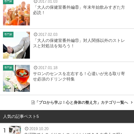
2017.01.03
専門家
「大人の保健室番外編⑧」年末年始飲みすぎた方
必読！
2017.02.03
専門家
「大人の保健室番外編⑪」対人関係以外のストレ
スと対処法を知ろう！
2017.01.18
専門家
サロンのセンスを左右する！心遣いが光る取り寄
せ必須のドリンク特集
引用：
http://trefle-shop.com/
神奈川県大船市の人気店「ブーランジュリー カルヴァ」
「プロから学ぶ！心と身体の整え方」カテゴリ一覧へ
の看板商品のクロワッサンのお取り寄せです。
人気の記事ベスト5
焼かれていない冷凍のクロワッサン生地が届き、自宅のオ
2019.10.20
ーブンで焼き上げ、焼き立てのクロワッサンが楽しめま