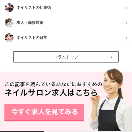
べノアオンラインショップ 「おためしスコー
ネイリストの仕事術
ンセット」
求人・面接対策
ネイリストの日常
コラムトップ
引用：
http://www.benoist.co.jp/
1度食べてみると、ここにまさるスコーンはないのでは！
と思ってしまうほど美味しいスコーンです。
ふんわりほろっと、そしてしっとりとした口当たりに高級