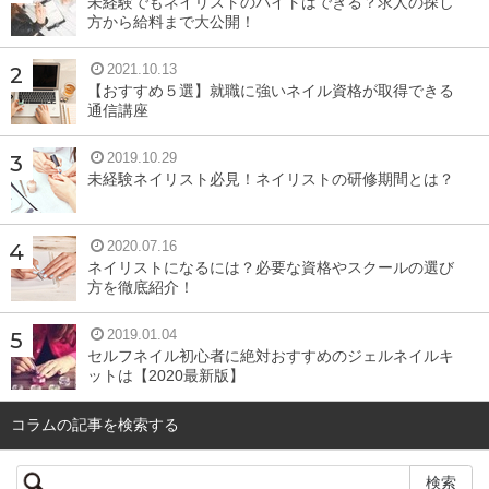
未経験でもネイリストのバイトはできる？求人の探し
す。オーブンから漂うバターの良い香りが、美味しさを倍
方から給料まで大公開！
増させてくれます。まるで自宅がパン屋さんになったみた
2021.10.13
い、と朝からハイテンションに！
【おすすめ５選】就職に強いネイル資格が取得できる
通信講座
⇒
商品サイトを見る
2019.10.29
未経験ネイリスト必見！ネイリストの研修期間とは？
Pascoの通販 「北海道食パン」
2020.07.16
ネイリストになるには？必要な資格やスクールの選び
方を徹底紹介！
2019.01.04
セルフネイル初心者に絶対おすすめのジェルネイルキ
ットは【2020最新版】
コラムの記事を検索する