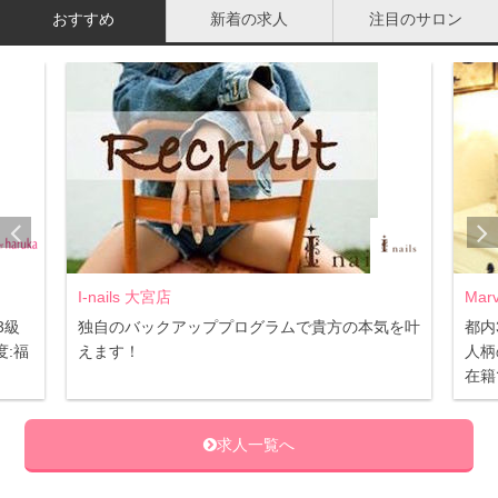
感が感じられます。温めると、外はサクッと、そして中は
おすすめ
新着の求人
注目のサロン
更にしっとりとして一段と美味しくなります。セットのク
ロテッドクリームも絶品！程良い甘さのスコーンにクロテ
ッドクリームの相性が抜群です。
朝から英国貴族になった気分が味わえますよ！
⇒
商品サイトを見る
Marvelous 恵比寿店
アンデルセンネット 「パンダ食パン」
で貴方の本気を叶
都内3店舗同時募集☆ 福利厚生充実で安心♪
人柄の良いスタッフで職場環境◎ JNA認定講
在籍でスキルアップ♪
求人一覧へ