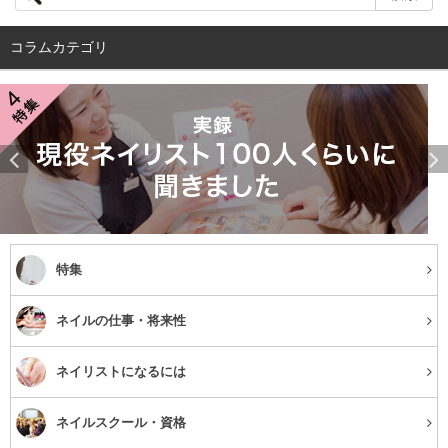
コラムカテゴリ
引用：
http://www.pascoshop.com/
おなじみのPascoから毎月100本限定の通販限定商品で
す。
主な原材料の産地は北海道にこだわった食パン。ふわっと
薫る心地よい香りとクリーミーでしっとりした味わいは素
材一つ一つのこだわりが感じられます。シンプルにトース
特集
トして食べるだけで、至福の時を過ごせます。2斤と大き
目サイズですが、カットして冷凍保存すれば美味しさが保
ネイルの仕事・将来性
てますよ！
ネイリストになるには
⇒
商品サイトを見る
ネイルスクール・資格