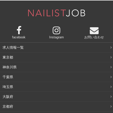
引用：
http://www.andersen-net.jp/
金太郎飴のように、どこをカットしてもパンダの顔が出て
facebook
Instagram
お問い合わせ
くる、とってもキュートな食パンです。
求人情報一覧
牛乳と練乳で仕込んだほんのり甘いミルク生地をベースに
東京都
ココア生地でパンダの顔を作っています。かわいいパンダ
神奈川県
で、食卓が一気に明るくなるでしょう。彼氏やご家族と一
千葉県
緒に食べれば、朝の会話がいつもよりはずみそうですね！
埼玉県
⇒
商品サイトを見る
大阪府
京都府
Cafe Rico 「パーフェクトマフィン（おから