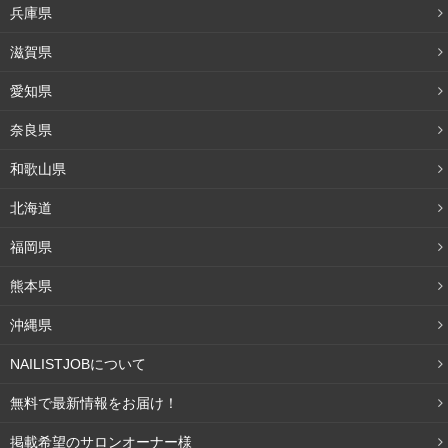
兵庫県
マフィン）2個セット」
滋賀県
愛知県
奈良県
和歌山県
北海道
福岡県
熊本県
沖縄県
NAILISTJOBについて
無料で最新情報をお届け！
引用：
http://cafe-rico.com/
掲載希望のサロンオーナー様