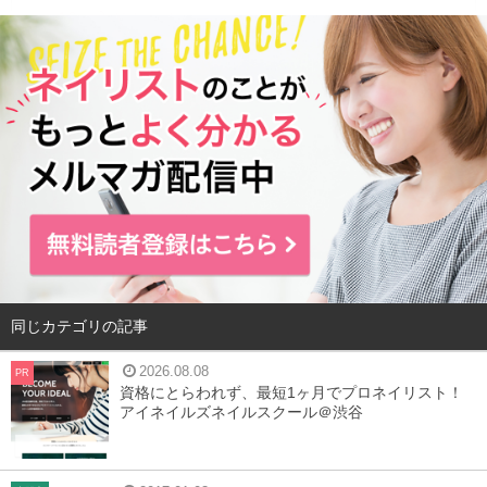
ン 10ヶ入りセット」
2
Pascoの通販 「北海道食パン」
3
べノアオンラインショップ 「おためしスコーンセッ
ト」
4
アンデルセンネット 「パンダ食パン」
5
Cafe Rico 「パーフェクトマフィン（おからマフィ
ン）2個セット」
6
信州須藤農園 「１００％フルーツ ジャム430g 8個
セット」
同じカテゴリの記事
2026.08.08
PR
資格にとらわれず、最短1ヶ月でプロネイリスト！
ブーランジュリー カルヴァ 「プラチナ クロ
アイネイルズネイルスクール＠渋谷
ワッサン 10ヶ入りセット」