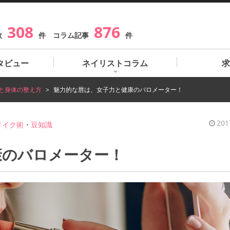
308
876
数
件 コラム記事
件
タビュー
ネイリストコラム
求
と身体の整え方
魅力的な唇は、女子力と健康のバロメーター！
201
メイク術
・
豆知識
康のバロメーター！