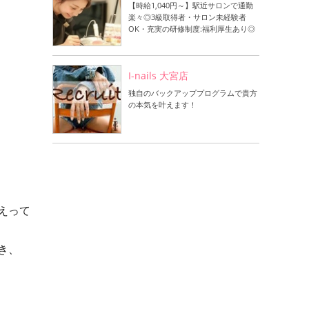
【時給1,040円～】駅近サロンで通勤
楽々◎3級取得者・サロン未経験者
OK・充実の研修制度:福利厚生あり◎
I-nails 大宮店
独自のバックアッププログラムで貴方
の本気を叶えます！
えって
き、