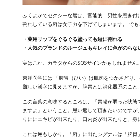
ふくよかでセクシーな唇は、官能的！男性を惹き付
割れしている唇は女子力を下げてしまいます。 で
・薬用リップをぐるぐる塗っても縦に割れる
・人気のブランドのルージュもキレイに色がのらな
実はこれ、カラダからのSOSサインかもしれません
東洋医学には 「脾胃（ひい）は肌肉をつかさどり
難しい漢字に見えますが、脾胃とは消化器系のこと
この言葉の意味するところは、『胃腸が弱った状態
ますよ』ということ。思い返して頂きたいのですが
りににニキビが出来たり、口内炎が出来たりと、身
これは逆もしかり。「唇」に出たシグナルは「脾胃