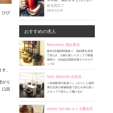
からだに！
2016.12.14
、ひび
おすすめの求人
Marvelous 恵比寿店
都内3店舗同時募集☆ 福利厚生充実
で安心♪ 人柄の良いスタッフで職場
環境◎ JNA認定講師在籍でスキルア
ップ♪
ます。
NAIL MAISON 渋谷店
繋がり
☆未経験者大歓迎☆しっかりした福利
厚生充実の研修制度で安心＆仲の良い
 口回
スタッフで安心して働ける♪
atelier haruka ルミネ横浜店