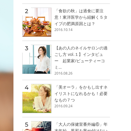
「食欲の秋」は過食に要注
意！東洋医学から紐解く５タ
イプの肥満原因とは？
2016.10.14
【あの人のネイルサロンの過
ごし方 vol.１】インタビュ
ー 起業家/ビューティーコ
ミ…
2016.08.26
「美オーラ」をかもし出すネ
イリストになれるかも！必要
なもの７つ
2016.09.24
「大人の保健室番外編⑥」年
末年始、風邪を寄せ付けない