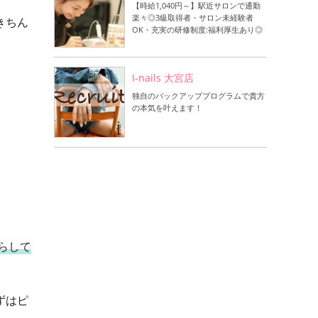
【時給1,040円～】駅近サロンで通勤
楽々◎3級取得者・サロン未経験者
きちん
OK・充実の研修制度:福利厚生あり◎
I-nails 大宮店
独自のバックアッププログラムで貴方
の本気を叶えます！
らして
ずはピ