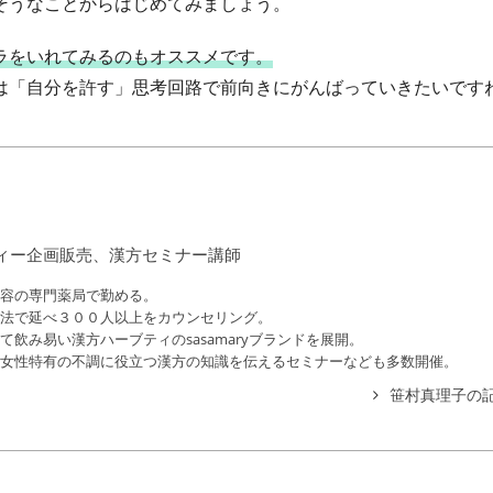
そうなことからはじめてみましょう。
ラをいれてみるのもオススメです。
は「自分を許す」思考回路で前向きにがんばっていきたいです
ィー企画販売、漢方セミナー講師
容の専門薬局で勤める。
法で延べ３００人以上をカウンセリング。
飲み易い漢方ハーブティのsasamaryブランドを展開。
女性特有の不調に役立つ漢方の知識を伝えるセミナーなども多数開催。
笹村真理子の