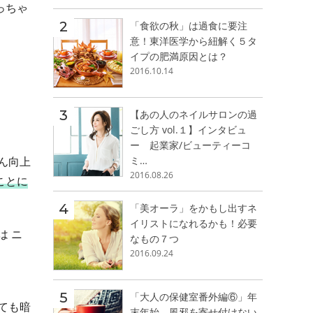
っちゃ
「食欲の秋」は過食に要注
意！東洋医学から紐解く５タ
イプの肥満原因とは？
2016.10.14
【あの人のネイルサロンの過
ごし方 vol.１】インタビュ
ー 起業家/ビューティーコ
ミ…
ん向上
2016.08.26
ことに
「美オーラ」をかもし出すネ
イリストになれるかも！必要
は ニ
なもの７つ
2016.09.24
「大人の保健室番外編⑥」年
ても暗
末年始、風邪を寄せ付けない