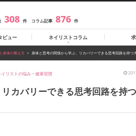
308
876
数
件 コラム記事
件
タビュー
ネイリストコラム
求
と身体の整え方
身体と思考の関係から学ぶ、リカバリーできる思考回路を持つ
201
ネイリストの悩み
・
健康習慣
、リカバリーできる思考回路を持