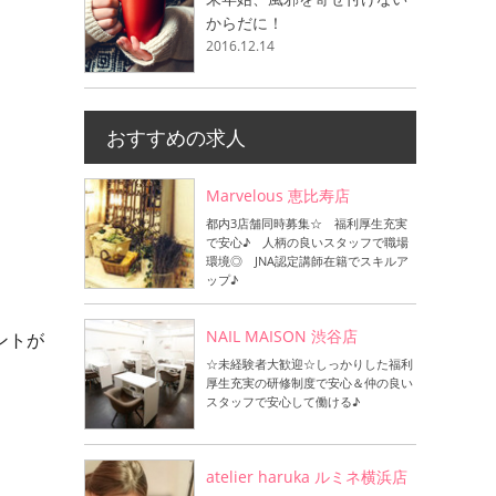
からだに！
2016.12.14
おすすめの求人
Marvelous 恵比寿店
都内3店舗同時募集☆ 福利厚生充実
で安心♪ 人柄の良いスタッフで職場
環境◎ JNA認定講師在籍でスキルア
ップ♪
NAIL MAISON 渋谷店
ントが
☆未経験者大歓迎☆しっかりした福利
厚生充実の研修制度で安心＆仲の良い
スタッフで安心して働ける♪
atelier haruka ルミネ横浜店