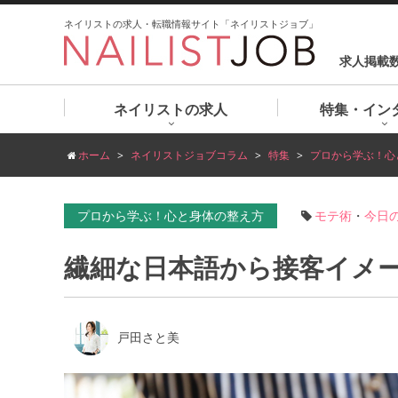
ネイリストの求人・転職情報サイト「ネイリストジョブ」
求人掲載
ネイリストの求人
特集・イン
ホーム
ネイリストジョブコラム
特集
プロから学ぶ！心
プロから学ぶ！心と身体の整え方
モテ術
・
今日
繊細な日本語から接客イメ
戸田さと美