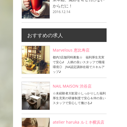
からだに！
2016.12.14
おすすめの求人
Marvelous 恵比寿店
都内3店舗同時募集☆ 福利厚生充実
で安心♪ 人柄の良いスタッフで職場
環境◎ JNA認定講師在籍でスキルア
ップ♪
NAIL MAISON 渋谷店
☆未経験者大歓迎☆しっかりした福利
厚生充実の研修制度で安心＆仲の良い
スタッフで安心して働ける♪
atelier haruka ルミネ横浜店