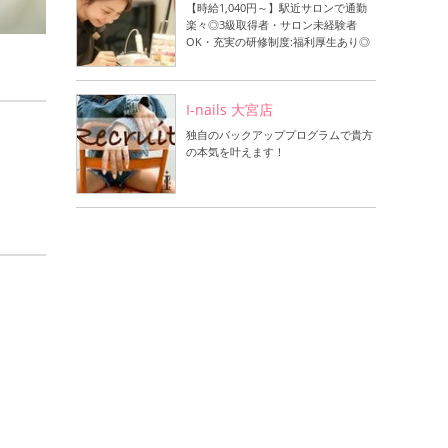
【時給1,040円～】駅近サロンで通勤
楽々◎3級取得者・サロン未経験者
OK・充実の研修制度:福利厚生あり◎
I-nails 大宮店
独自のバックアッププログラムで貴方
の本気を叶えます！