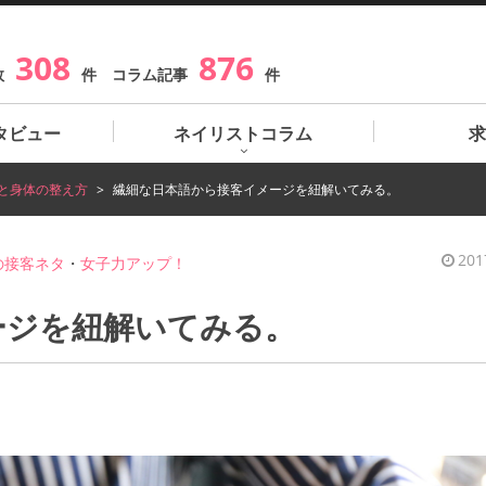
308
876
数
件 コラム記事
件
タビュー
ネイリストコラム
求
と身体の整え方
繊細な日本語から接客イメージを紐解いてみる。
201
の接客ネタ
・
女子力アップ！
ージを紐解いてみる。