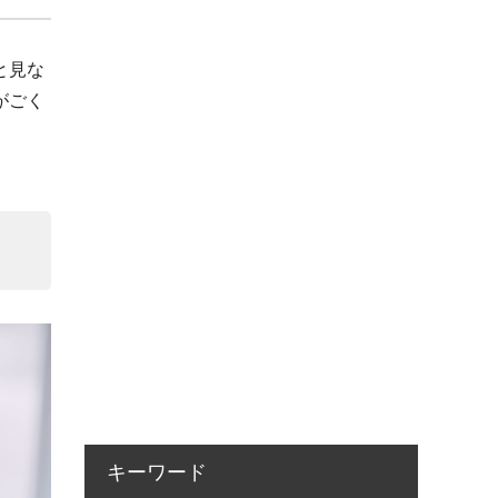
と見な
がごく
キーワード