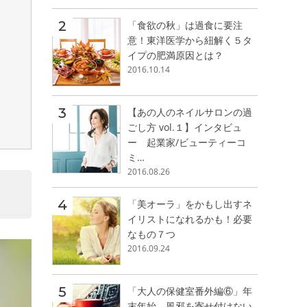
「食欲の秋」は過食に要注
意！東洋医学から紐解く５タ
イプの肥満原因とは？
2016.10.14
【あの人のネイルサロンの過
ごし方 vol.１】インタビュ
ー 起業家/ビューティーコ
ミ…
2016.08.26
「美オーラ」をかもし出すネ
イリストになれるかも！必要
なもの７つ
2016.09.24
「大人の保健室番外編⑥」年
末年始、風邪を寄せ付けない