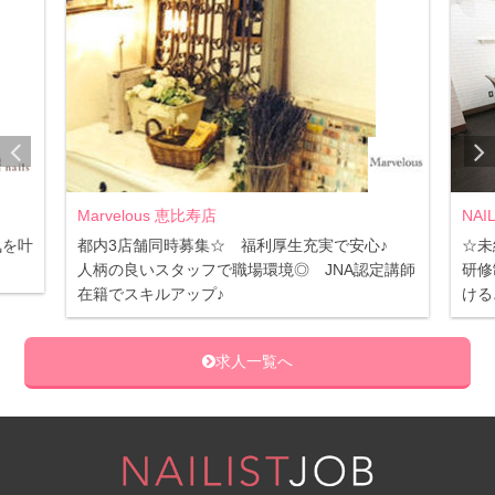
Marvelous 恵比寿店
NAI
気を叶
都内3店舗同時募集☆ 福利厚生充実で安心♪
☆未
人柄の良いスタッフで職場環境◎ JNA認定講師
研修
在籍でスキルアップ♪
ける
求人一覧へ