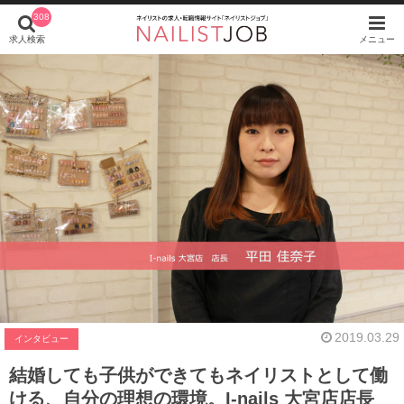
308
求人検索
メニュー
2019.03.29
インタビュー
結婚しても子供ができてもネイリストとして働
ける、自分の理想の環境。I-nails 大宮店店長