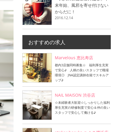
末年始、風邪を寄せ付けない
からだに！
2016.12.14
おすすめの求人
Marvelous 恵比寿店
都内3店舗同時募集☆ 福利厚生充実
で安心♪ 人柄の良いスタッフで職場
環境◎ JNA認定講師在籍でスキルア
ップ♪
NAIL MAISON 渋谷店
☆未経験者大歓迎☆しっかりした福利
厚生充実の研修制度で安心＆仲の良い
スタッフで安心して働ける♪