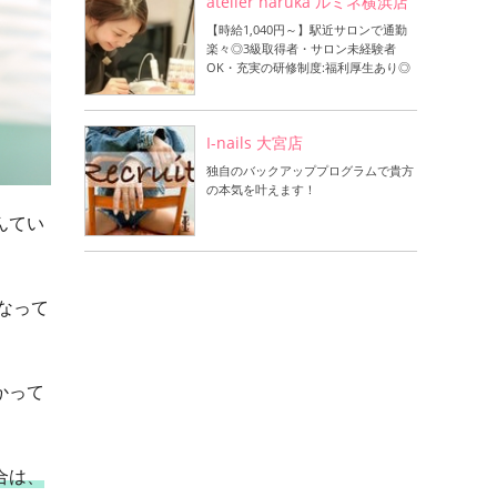
atelier haruka ルミネ横浜店
【時給1,040円～】駅近サロンで通勤
楽々◎3級取得者・サロン未経験者
OK・充実の研修制度:福利厚生あり◎
I-nails 大宮店
独自のバックアッププログラムで貴方
の本気を叶えます！
んてい
なって
かって
合は、