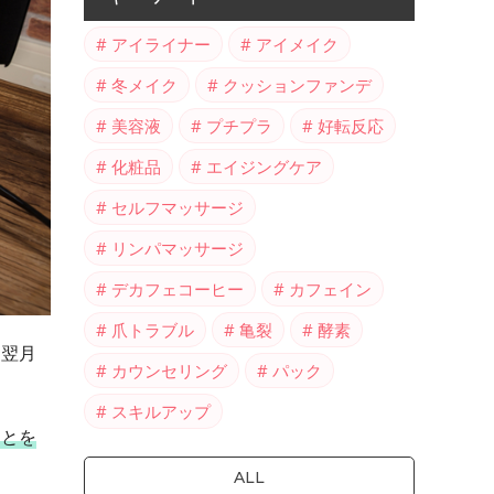
アイライナー
アイメイク
冬メイク
クッションファンデ
美容液
プチプラ
好転反応
化粧品
エイジングケア
セルフマッサージ
リンパマッサージ
デカフェコーヒー
カフェイン
爪トラブル
亀裂
酵素
り翌月
カウンセリング
パック
スキルアップ
ことを
ALL