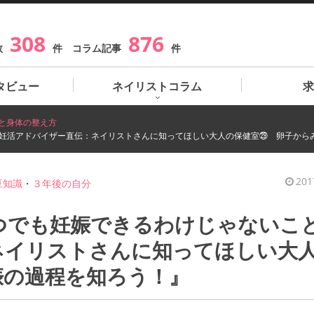
308
876
数
件 コラム記事
件
タビュー
ネイリストコラム
求
と身体の整え方
『妊活アドバイザー直伝：ネイリストさんに知ってほしい大人の保健室㉙ 卵子から
201
豆知識
・
３年後の自分
つでも妊娠できるわけじゃないこ
ネイリストさんに知ってほしい大
娠の過程を知ろう！』