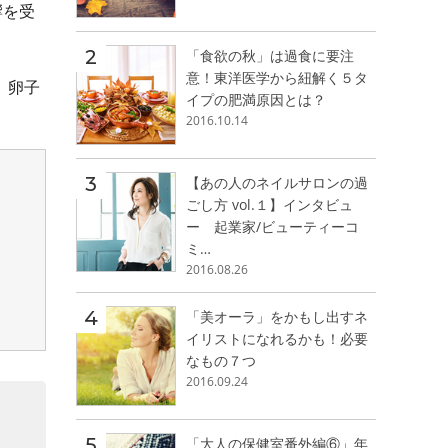
響を受
「食欲の秋」は過食に要注
意！東洋医学から紐解く５タ
、卵子
イプの肥満原因とは？
2016.10.14
【あの人のネイルサロンの過
ごし方 vol.１】インタビュ
ー 起業家/ビューティーコ
ミ…
2016.08.26
「美オーラ」をかもし出すネ
イリストになれるかも！必要
なもの７つ
2016.09.24
「大人の保健室番外編⑥」年