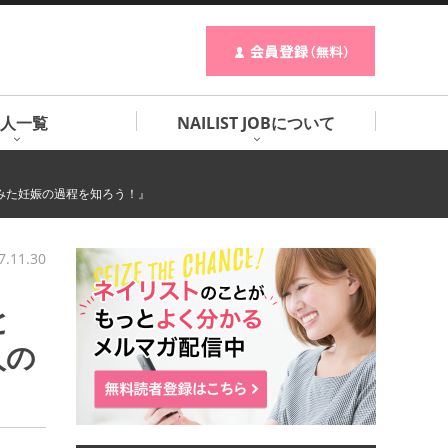
人一覧
NAILIST JOBについて
みた妊娠の過程を知ろう！』
7.11.30
と
人の