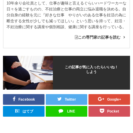
10年余り会社員として、仕事が趣味と言えるぐらいハードワーカーな
日々を過ごすものの、不妊治療と仕事の両立に悩み退職を決める。自
分自身の経験を元に『好きな仕事 やりがいのある仕事を妊活の為に
断念する女性が少しでも減ってほしい』という思いを持って、妊活・
不妊治療に関する講座や個別相談、健康に関する講座を行っている。
この専門家の記事を読む
この記事が気に入ったらいいね！
しよう
Facebook
Twitter
Google+
B!
はてブ
LINE
Pocket