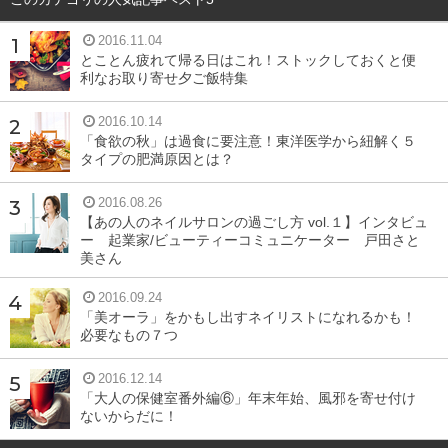
2016.11.04
とことん疲れて帰る日はこれ！ストックしておくと便
利なお取り寄せ夕ご飯特集
2016.10.14
「食欲の秋」は過食に要注意！東洋医学から紐解く５
タイプの肥満原因とは？
2016.08.26
【あの人のネイルサロンの過ごし方 vol.１】インタビュ
ー 起業家/ビューティーコミュニケーター 戸田さと
美さん
2016.09.24
「美オーラ」をかもし出すネイリストになれるかも！
必要なもの７つ
2016.12.14
「大人の保健室番外編⑥」年末年始、風邪を寄せ付け
ないからだに！