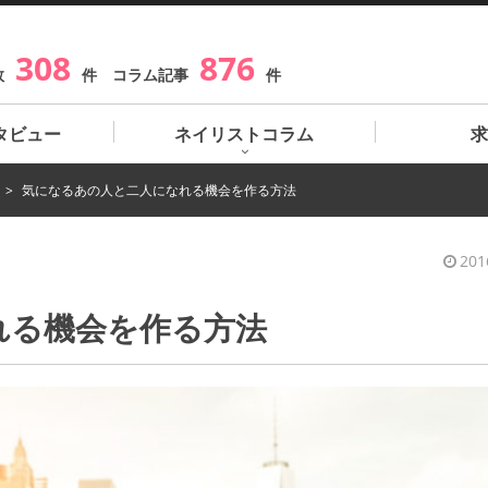
308
876
数
件 コラム記事
件
タビュー
ネイリストコラム
求
気になるあの人と二人になれる機会を作る方法
201
れる機会を作る方法