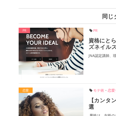
同じ
PR
PR
資格にと
ズネイル
JNA認定講師
モテ術
・
恋愛
恋愛
【カンタ
選
男性は、女性の