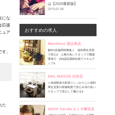
は【2020最新版】
2019.01.04
在にな
は応援
おすすめの求人
ニュア
Marvelous 恵比寿店
都内3店舗同時募集☆ 福利厚生充実
です。
で安心♪ 人柄の良いスタッフで職場
環境◎ JNA認定講師在籍でスキルア
ップ♪
NAIL MAISON 渋谷店
☆未経験者大歓迎☆しっかりした福利
厚生充実の研修制度で安心＆仲の良い
スタッフで安心して働ける♪
れた
atelier haruka ルミネ横浜店