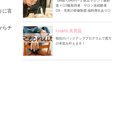
【時給1,040円～】駅近サロンで通勤
楽々◎3級取得者・サロン未経験者
りに言
OK・充実の研修制度:福利厚生あり◎
からチ
I-nails 大宮店
独自のバックアッププログラムで貴方
の本気を叶えます！