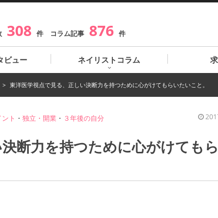
308
876
数
件 コラム記事
件
タビュー
ネイリストコラム
求
東洋医学視点で見る、正しい決断力を持つために心がけてもらいたいこと。
201
イント
・
独立・開業
・
３年後の自分
い決断力を持つために心がけても