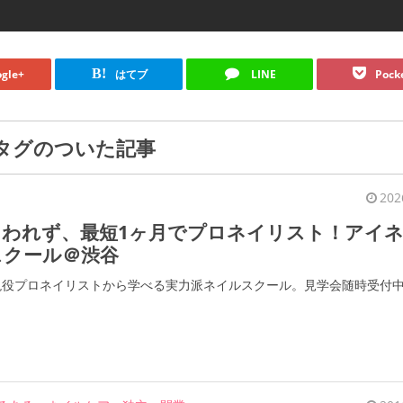
B!
gle+
はてブ
LINE
Pock
タグのついた記事
202
らわれず、最短1ヶ月でプロネイリスト！アイ
スクール＠渋谷
、現役プロネイリストから学べる実力派ネイルスクール。見学会随時受付