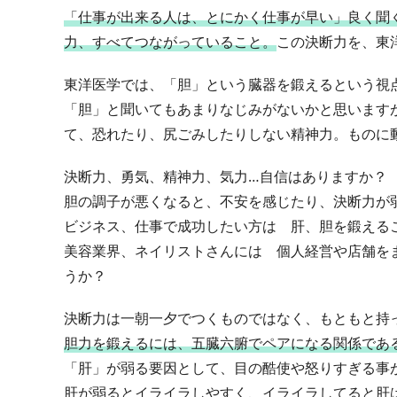
「仕事が出来る人は、とにかく仕事が早い」良く聞
力、すべてつながっていること。
この決断力を、東
東洋医学では、「胆」という臓器を鍛えるという視
「胆」と聞いてもあまりなじみがないかと思いますが
て、恐れたり、尻ごみしたりしない精神力。ものに
決断力、勇気、精神力、気力…自信はありますか？
胆の調子が悪くなると、不安を感じたり、決断力が
ビジネス、仕事で成功したい方は 肝、胆を鍛える
美容業界、ネイリストさんには 個人経営や店舗を
うか？
決断力は一朝一夕でつくものではなく、もともと持
胆力を鍛えるには、五臓六腑でペアになる関係であ
「肝」が弱る要因として、目の酷使や怒りすぎる事
肝が弱るとイライラしやすく、イライラしてると肝