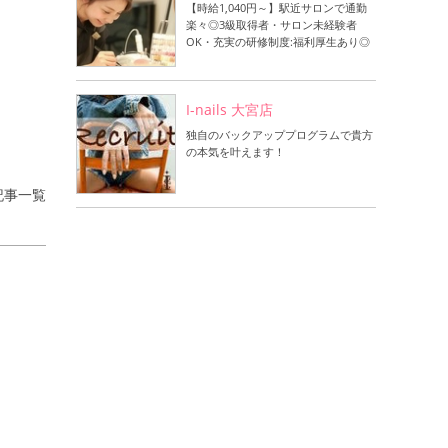
【時給1,040円～】駅近サロンで通勤
楽々◎3級取得者・サロン未経験者
OK・充実の研修制度:福利厚生あり◎
I-nails 大宮店
独自のバックアッププログラムで貴方
の本気を叶えます！
記事一覧