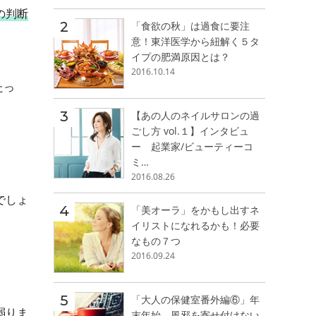
の判断
「食欲の秋」は過食に要注
意！東洋医学から紐解く５タ
イプの肥満原因とは？
2016.10.14
たっ
【あの人のネイルサロンの過
ごし方 vol.１】インタビュ
ー 起業家/ビューティーコ
ミ…
2016.08.26
でしょ
「美オーラ」をかもし出すネ
イリストになれるかも！必要
なもの７つ
2016.09.24
「大人の保健室番外編⑥」年
弱りま
末年始、風邪を寄せ付けない