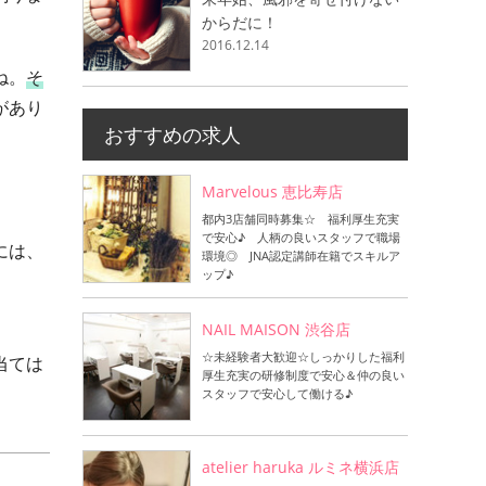
からだに！
2016.12.14
ね。
そ
があり
おすすめの求人
Marvelous 恵比寿店
都内3店舗同時募集☆ 福利厚生充実
で安心♪ 人柄の良いスタッフで職場
には、
環境◎ JNA認定講師在籍でスキルア
ップ♪
NAIL MAISON 渋谷店
☆未経験者大歓迎☆しっかりした福利
当ては
厚生充実の研修制度で安心＆仲の良い
スタッフで安心して働ける♪
atelier haruka ルミネ横浜店