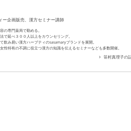
ィー企画販売、漢方セミナー講師
容の専門薬局で勤める。
法で延べ３００人以上をカウンセリング。
飲み易い漢方ハーブティのsasamaryブランドを展開。
女性特有の不調に役立つ漢方の知識を伝えるセミナーなども多数開催。
笹村真理子の