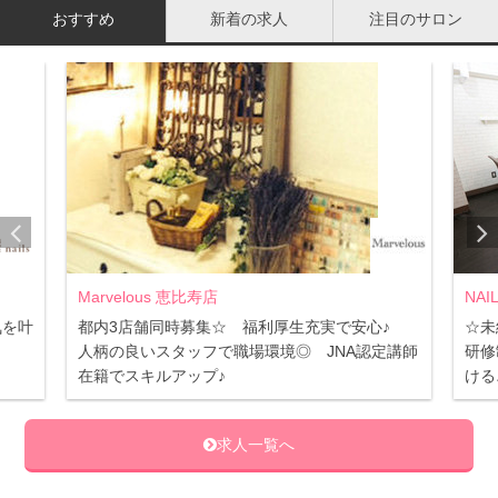
おすすめ
新着の求人
注目のサロン
ネイリストの検定内容と、サロンワークで必要とされる技
術が違うことは最初だいたいの新人の子がぶつかる壁で
す。ひとつ技術を習得するごとに褒めてもらえたスクール
時代とは一転し、サロン勤務が始まった途端、その資格が
実践としては役立たないこともあるわけですから。
接客できる技術がない分、注意・指導することばかりにな
るので、その分、モチベーション管理は当時も一番意識し
ていました。教え方のコツは、このころに自然と習得した
Marvelous 恵比寿店
NAI
気を叶
都内3店舗同時募集☆ 福利厚生充実で安心♪
☆未
部分もあります。
人柄の良いスタッフで職場環境◎ JNA認定講師
研修
在籍でスキルアップ♪
ける
たとえば、指導していく中でも、一人一人個性が違い、成
長スピードが異なるのが常。生徒に合わせての指導が必要
求人一覧へ
なんですよね。現在もこの時の経験は生きていて、理論
型、手を動かしながら体で覚えるタイプ、図で説明して覚