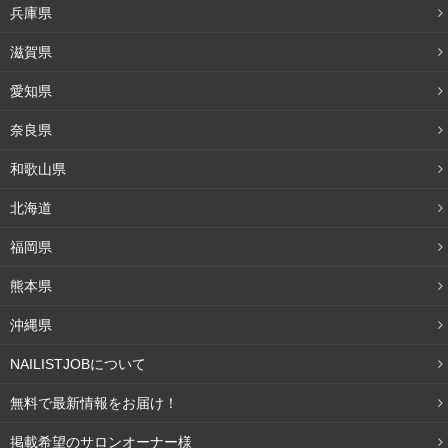
兵庫県
滋賀県
愛知県
奈良県
和歌山県
北海道
福岡県
熊本県
沖縄県
サロン勤務時代の指導係としての経験が今に生きてい
NAILISTJOBについて
るということですが、本格的に講師への道を目指した
のはいつ頃からですか？
無料で最新情報をお届け！
掲載希望のサロンオーナー様