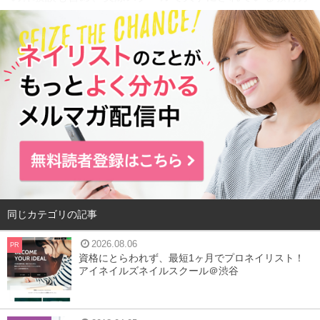
針や、実際の生徒さんたちの様子など幅広くお聞きしてき
ました。
スクールの主な特徴
JNA認定校
フリータイム制あり
少人数制あり
検定合格保証
教材,材料貸出し
託児所完備
就職サポート
独立,開業支援
サロン併設
スクール寮あり
同じカテゴリの記事
2026.08.06
PR
資格にとらわれず、最短1ヶ月でプロネイリスト！
アイネイルズネイルスクール＠渋谷