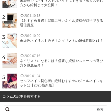
わなければいけない美容師さんなどと比べ、ネイルスクー
未経験でもネイリストのバイトはできる？求人の探し
方から給料まで大公開！
ルへ通えば、最短半年で資格取得を目指すことができ、努
力次第ですぐに働くこともできる点も大きな魅力でした。
2021.10.13
【おすすめ５選】就職に強いネイル資格が取得できる
通信講座
一般的なネイルスクールではなく、職業訓練校を卒業
2019.10.29
されていらっしゃいますが、そこを選んだのはどのよ
未経験ネイリスト必見！ネイリストの研修期間とは？
うな理由だったのですか。
2020.07.16
とにかく、早くネイリストとして働きたかったからなんで
ネイリストになるには？必要な資格やスクールの選び
方を徹底紹介！
す。ネイルの授業に関しては、ネイリスト検定３級とジェ
ルネイルといった内容だったので、一般的なネイルスクー
2019.01.04
ルとあまり変わらないと思いますが、職業訓練校は主に求
セルフネイル初心者に絶対おすすめのジェルネイルキ
ットは【2020最新版】
職者を対象としており、短期間での転職も可能になると考
え、選びました。
コラムの記事を検索する