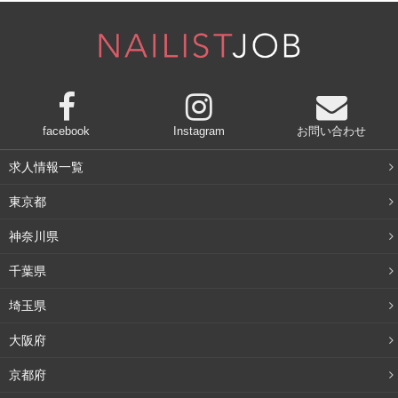
えるタイプなどさまざまな個性を見極めつつ、できる限り
１対１で教えています。
また、時にレベルの違いをいい意味で授業に生かすこと
も。現在の授業では教室内に、3級〜1級など様々な資格を
facebook
Instagram
お問い合わせ
目指す生徒さんが混ざっていますが、モデル練習をする際
は、あえて目指す資格が異なる生徒同士でモデルを組ませ
求人情報一覧
ます。そうすることで、上を目指す子は、手順を覚えられ
東京都
ますし、逆に上級の子は、教えることで手順を再確認し、
自分の技術にすることができますよね。
神奈川県
千葉県
卒業後にサロン勤務を希望している生徒さんたちには、私
の経験談を踏まえてサロンで必要となる技術についても伝
埼玉県
えるようにし、なるべく就職後、スクールで習ったことと
大阪府
のギャップがないようにしてあげたいという思いも強いで
京都府
す。