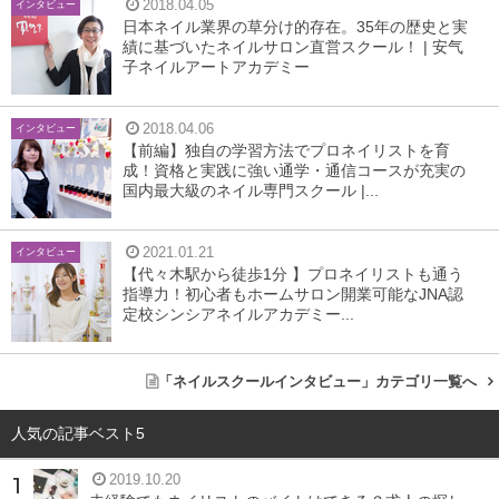
2018.04.05
インタビュー
日本ネイル業界の草分け的存在。35年の歴史と実
績に基づいたネイルサロン直営スクール！ | 安气
子ネイルアートアカデミー
2018.04.06
インタビュー
【前編】独自の学習方法でプロネイリストを育
成！資格と実践に強い通学・通信コースが充実の
国内最大級のネイル専門スクール |...
竹井さんは、異業種から転職されてネイル業界へ入っ
2021.01.21
インタビュー
たとお聞きしていますが、そのきっかけとはどのよう
【代々木駅から徒歩1分 】プロネイリストも通う
指導力！初心者もホームサロン開業可能なJNA認
なものだったのでしょうか。
定校シンシアネイルアカデミー...
高校卒業後、ブライダルの専門学校を卒業し、ブライダル
「ネイルスクールインタビュー」カテゴリ一覧へ
の仕事についていました。ただ、美容業界への憧れや夢も
人気の記事ベスト5
捨てきれなかったんです。ネイル業界へ入ったのは、もと
もと好きだったこともありますが、2年間は専門学校に通
2019.10.20