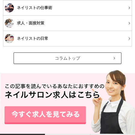
ルバイトとして働き、ネイルサロンを2つ掛け持ちする生
ネイリストの仕事術
活を続けました。
求人・面接対策
ネイルサロンと一口にいっても店舗によって雰囲気や客
層、施術内容が異なるんです。
ネイリストの日常
私が勤務していたのは、昼間営業のサロンと、繁華街にあ
るような夜間需要のあるネイルサロンでしたが、必要とさ
コラムトップ
れる技術や接客が全然違っていたので、いい勉強になりま
したね。
ある程度経験を積んだ頃、当時働いていたサロンで指導係
を任され、サロン業務と兼任して新人教育を始めたことが
今につながっています。
指導係として働く中で気づいたことや、今に繋がる経
験などを教えてください。