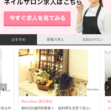
おすすめ
新着の求人
注目のサロン
Marvelous 恵比寿店
NAI
気を叶
都内3店舗同時募集☆ 福利厚生充実で安心♪
☆未