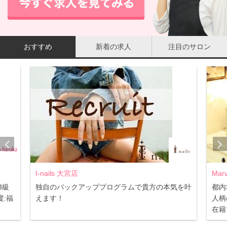
おすすめ
新着の求人
注目のサロン
I-nails 大宮店
Mar
3級
独自のバックアッププログラムで貴方の本気を叶
都内
:福
えます！
人柄
在籍