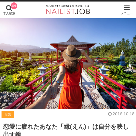
308
求人検索
メニュー
2016.10.18
恋愛
恋愛に疲れたあなた「縁(えん)」は自分を映し
出す鏡