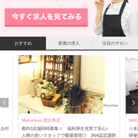
おすすめ
新着の求人
注目のサロン
Marvelous 恵比寿店
NAI
気を叶
都内3店舗同時募集☆ 福利厚生充実で安心♪
☆未
人柄の良いスタッフで職場環境◎ JNA認定講師
研修