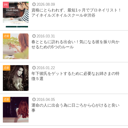
2026.08.09
PR
資格にとらわれず、最短1ヶ月でプロネイリスト！
アイネイルズネイルスクール＠渋谷
2016.03.31
恋愛
春とともに訪れる出会い！気になる彼を振り向か
せるための5つのルール
2016.01.22
恋愛
年下彼氏をゲットするために必要なお姉さまの特
徴５選
2016.04.05
恋愛
運命の人に出会う為に日ごろから心がけると良い
事