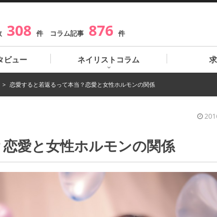
308
876
数
件 コラム記事
件
タビュー
ネイリストコラム
求
恋愛すると若返るって本当？恋愛と女性ホルモンの関係
201
？恋愛と女性ホルモンの関係