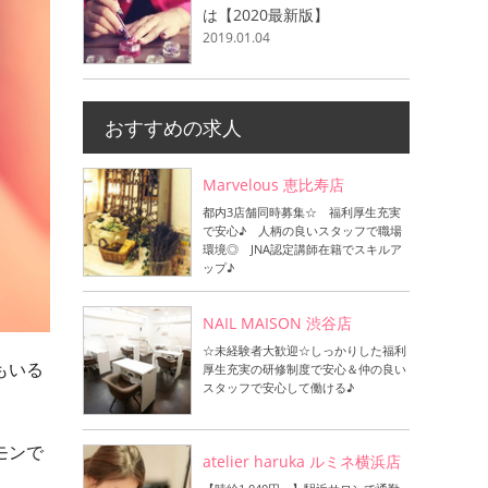
は【2020最新版】
2019.01.04
おすすめの求人
Marvelous 恵比寿店
都内3店舗同時募集☆ 福利厚生充実
で安心♪ 人柄の良いスタッフで職場
環境◎ JNA認定講師在籍でスキルア
ップ♪
NAIL MAISON 渋谷店
☆未経験者大歓迎☆しっかりした福利
もいる
厚生充実の研修制度で安心＆仲の良い
スタッフで安心して働ける♪
モンで
atelier haruka ルミネ横浜店