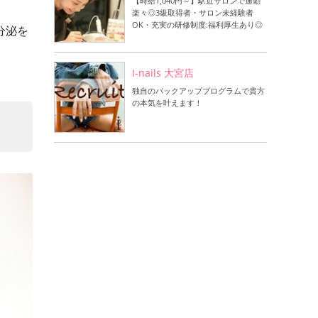
【時給1,040円～】駅近サロンで通勤
楽々◎3級取得者・サロン未経験者
OK・充実の研修制度:福利厚生あり◎
分泌を
I-nails 大宮店
独自のバックアッププログラムで貴方
の本気を叶えます！