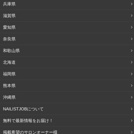
兵庫県
う人も多いですよね。掃除は必ず朝とは限りません。夜の
方が時間が取れるのなら、夜でもいいのです。
滋賀県
愛知県
ただ、掃除機のように大きな音がしてしまう物は近所迷惑
になることも考えましょう。例えば、フローリングワイパ
奈良県
ーで床のゴミを集めておいて、翌朝、集めたゴミを掃除機
和歌山県
で吸い込むだけなら、朝の掃除負担はそれほどありませ
北海道
ん。
福岡県
掃除の回数によってはフローリングワイパーだけで済むこ
熊本県
ともあると思います。カーペットならコロコロと呼ばれる
粘着テープで掃除するだけでも気持ちよいもの。
沖縄県
NAILISTJOBについて
慣れればテレビを見ながらでもできますね。仕事で疲れて
帰るのに、掃除なんてできないと思うかもしれませんが、
無料で最新情報をお届け！
疲れていても5分だけ掃除に当ててみませんか。
毎日5分掃
掲載希望のサロンオーナー様