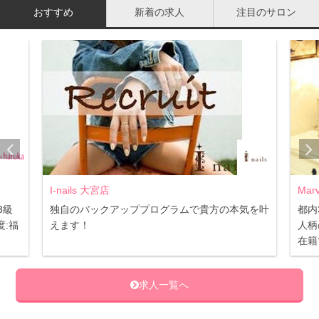
お風呂に入ったついでにお風呂掃除をする、歯を磨いたつ
おすすめ
新着の求人
注目のサロン
いでに洗面所を掃除する、など日常生活の中で行うことに
掃除をくっつけてしまいましょう。
毎回大掛かりに掃除する必要はありません。お風呂に入っ
た時「今日はカビ退治」「今日は排水口」と毎日ちょこっ
と掃除を繰り返せば、ピカピカのお風呂になります。
洗面所も「今日は棚をさっと拭く」「今日は水垢をこす
る」など早ければ１，２分で終わるようなことを習慣にす
I-nails 大宮店
Mar
れば汚れが溜まりません。トイレも入ったついでに「床を
3級
独自のバックアッププログラムで貴方の本気を叶
都内
ウエットシートで拭く」「便器の蓋や便座を拭く」などす
:福
えます！
人柄
在籍
れば毎日ピカピカです。
求人一覧へ
物を増やさない