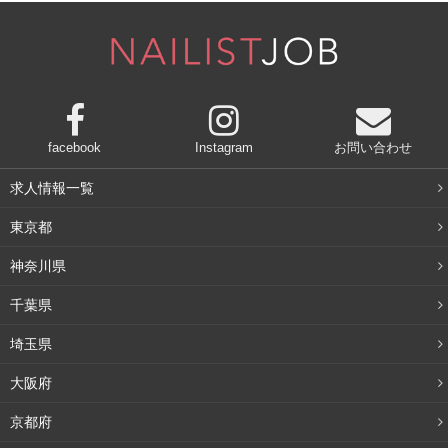
部屋に物を増やすと、掃除がしにくいのでホコリもたまり
がちになります。また、床に物が置いてあると掃除をする
のにも邪魔だし、ひとつ物を置くことでどんどんそこに物
が積み上げられてしまいます。
facebook
Instagram
お問い合わせ
物でごちゃごちゃになってしまうと、掃除の前に整頓から
始めなければならず、ますます掃除が面倒に。対して、物
求人情報一覧
が少ない部屋だとすぐに掃除に取りかかれますよね。
東京都
神奈川県
部屋にひとつ物が増えたら、ひとつ処分するといったルー
千葉県
ルを作って物を増やさないよう心がける
ことが大切です。
埼玉県
朝がバタバタなら夜掃除も
大阪府
京都府
朝はどうしても出勤の準備でバタバタで時間がない！とい