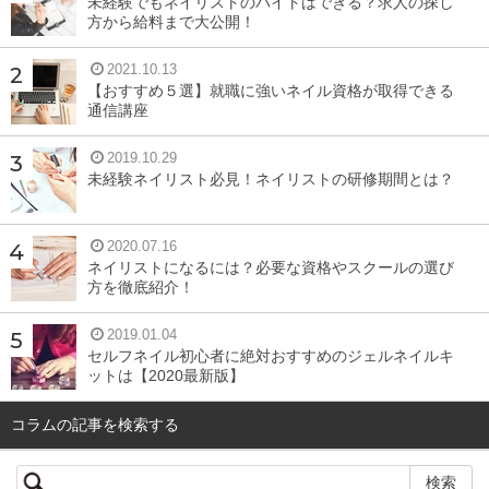
未経験でもネイリストのバイトはできる？求人の探し
方から給料まで大公開！
お風呂や洗面所もほぼ毎日使う場所なので、まめに掃除し
2021.10.13
ないとすぐにカビが発生してしまいますよね。汚れが溜ま
【おすすめ５選】就職に強いネイル資格が取得できる
通信講座
りやすい分、きちんと掃除すると清潔感があり気持ちがい
いものです。
2019.10.29
未経験ネイリスト必見！ネイリストの研修期間とは？
照明・換気扇など高いところにあるもの
2020.07.16
ネイリストになるには？必要な資格やスクールの選び
電気がついているとわかりづらいですが、照明も意外とホ
方を徹底紹介！
コリが溜まっています。
床の掃除はしっかりしていても、
2019.01.04
照明や高い棚の上は忘れがち。
普段から忙しいとなおさら
セルフネイル初心者に絶対おすすめのジェルネイルキ
ットは【2020最新版】
ですよね。
コラムの記事を検索する
また、きちんと自炊をしているのならキッチンの換気扇も
汚れているはずです。3ヶ月や半年に1度くらい掃除してい