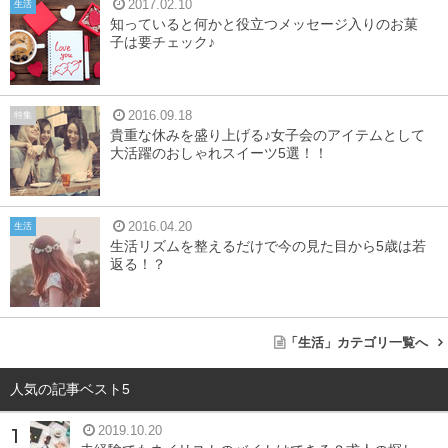
2017.02.10
生活
知っていると何かと役立つメッセージ入りのお菓
子は要チェック♪
2016.09.18
特集
貴重な休みを盛り上げる♪女子会のアイテムとして
大活躍のおしゃれスイーツ5選！！
2016.04.20
生活
生活リズムを整えるだけで今の見た目から5歳は若
返る！？
トイレ・キッチン・お風呂などの水まわり
「生活」カテゴリ一覧へ
汚れやすいのは、やはり水まわりでしょう。
トイレはキレ
イに使っているつもりでも、便座の裏や床は汚れがたまり
人気の記事ベスト5
がち。使用頻度で違いはあるもののキッチンも水垢や油汚
2019.10.20
れ、排水口のぬめりなど、汚れが溜まりやすい場所
です。