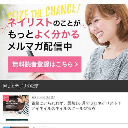
してしまえば、常に綺麗な部屋で過ごすことができます
し、年末の大掃除も焦らずにすみますよ。
目次
1
汚れが溜まりやすい場所は？
2
汚れを溜め込まないために
3
持っていると便利なお掃除用具紹介
4
まとめ
同じカテゴリの記事
2026.08.07
PR
資格にとらわれず、最短1ヶ月でプロネイリスト！
汚れが溜まりやすい場所は？
アイネイルズネイルスクール＠渋谷