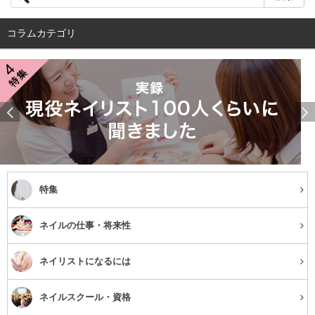
れば良いのですが、なかなかできない人の方が多いのでは
ないでしょうか。
コラムカテゴリ
意外と汚れる網戸や窓
何の汚れもないように見えて、拭いてみると真っ黒だった
りするのが網戸や窓です。また、窓のサッシも気付けば土
ぼこりでいっぱい、ということもあります。
忙しくても1
年に何回かはキレイにしてあげられるといい
ですよね。
特集
ネイルの仕事・将来性
汚れを溜め込まないために
ネイリストになるには
ネイルスクール・資格