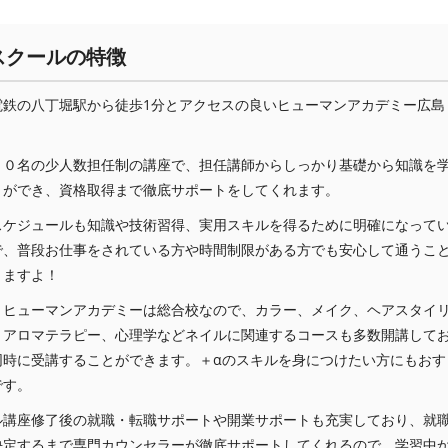
スクールの特徴
電鉄の八丁堀駅から徒歩1分とアクセスの良いヒューマンアカデミー広島
１０名の少人数担任制の講座で、担任講師からしっかり基礎から知識を
とができ、資格取得まで徹底サポートをしてくれます。
スケジュールも知識や技術習得、実用スキルを得るために明確になって
で、普段お仕事をされている方や時間制限がある方でも安心して通うこ
きますよ！
、ヒューマンアカデミーは総合校なので、カラー、メイク、ヘアスタイ
、アロマテラピー、心理学などネイルに関連するコースも多数開講して
同時に受講することができます。＋αのスキルを身につけたい方にもおす
です。
ル講座修了後の就職・転職サポートや開業サポートも充実しており、就
決定するまで専門カウンセラーが徹底サポートしてくれるので、学習中