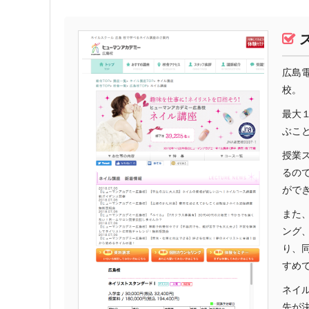
広島
校。
最大
ぶこ
授業
るの
がで
また
ング
り、
すめ
ネイ
先が