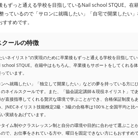
っと通える学校を目指しているNail school STQUE。在
整っているので「サロンに就職したい」「自宅で開業したい」
おすすめです。
スクールの特徴
りたいネイリスト”の実現のために卒業後もずっと通える学校を目指してい
il school STQUE。在籍中はもちろん、卒業後もサポートをしてくれる体
整っています。
ロンへ就職したい」「独立して開業したい」などの夢を持っている方に
りのネイルスクールです。また、「協会認定講師＆現役ネイリスト」で
師が直接指導してくれる贅沢な環境で学ぶことができ、合格保証制度も
、JNECネイリスト技能検定2級・3級の合格率は100％と全国平均と比
高い実績をあげています。
ータイム制やクラスレッスン制と自分の環境や目的に合わせて選ぶこと
るので、お仕事をされている方や、曜日を固定できない方にもおすすめ