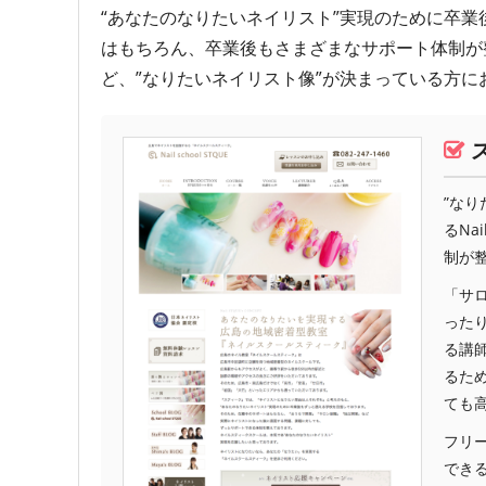
“あなたのなりたいネイリスト”実現のために卒業後もず
はもちろん、卒業後もさまざまなサポート体制が
ど、”なりたいネイリスト像”が決まっている方に
”な
るNa
制が
「サ
った
る講
るため
ても
フリ
でき