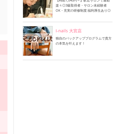
【時給1,040円～】駅近サロンで通勤
楽々◎3級取得者・サロン未経験者
OK・充実の研修制度:福利厚生あり◎
I-nails 大宮店
独自のバックアッププログラムで貴方
の本気を叶えます！