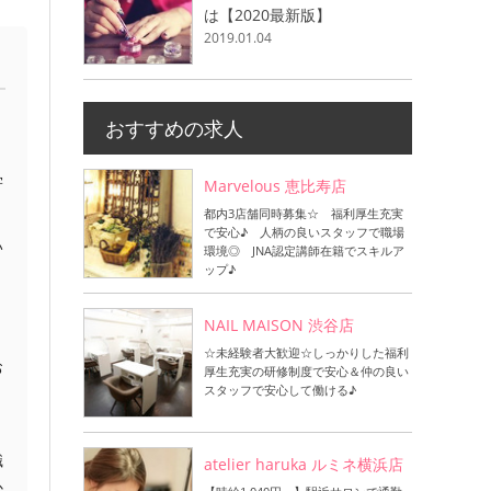
は【2020最新版】
2019.01.04
おすすめの求人
学
Marvelous 恵比寿店
都内3店舗同時募集☆ 福利厚生充実
で安心♪ 人柄の良いスタッフで職場
い
環境◎ JNA認定講師在籍でスキルア
ップ♪
と
NAIL MAISON 渋谷店
リ
☆未経験者大歓迎☆しっかりした福利
お
厚生充実の研修制度で安心＆仲の良い
スタッフで安心して働ける♪
職
atelier haruka ルミネ横浜店
か