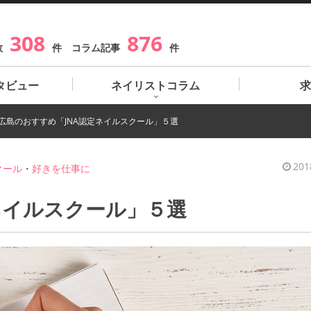
308
876
数
件 コラム記事
件
タビュー
ネイリストコラム
求
広島のおすすめ「JNA認定ネイルスクール」５選
201
クール
・
好きを仕事に
ネイルスクール」５選