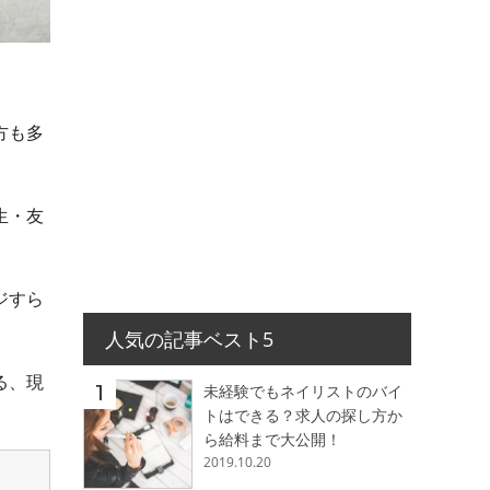
方も多
生・友
ジすら
人気の記事ベスト5
る、現
未経験でもネイリストのバイ
トはできる？求人の探し方か
ら給料まで大公開！
2019.10.20