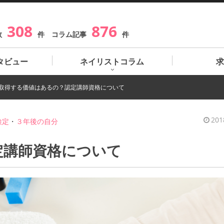
308
876
数
件 コラム記事
件
タビュー
ネイリストコラム
求
取得する価値はあるの？認定講師資格について
201
検定
・
３年後の自分
定講師資格について