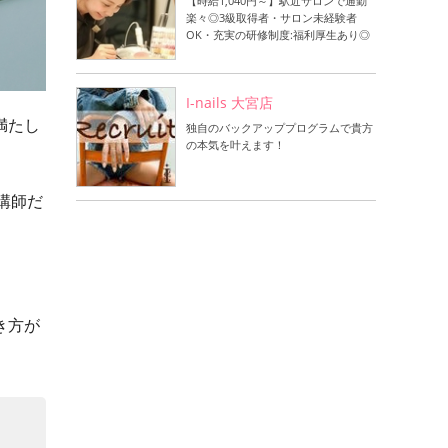
【時給1,040円～】駅近サロンで通勤
楽々◎3級取得者・サロン未経験者
OK・充実の研修制度:福利厚生あり◎
I-nails 大宮店
満たし
独自のバックアッププログラムで貴方
の本気を叶えます！
講師だ
き方が