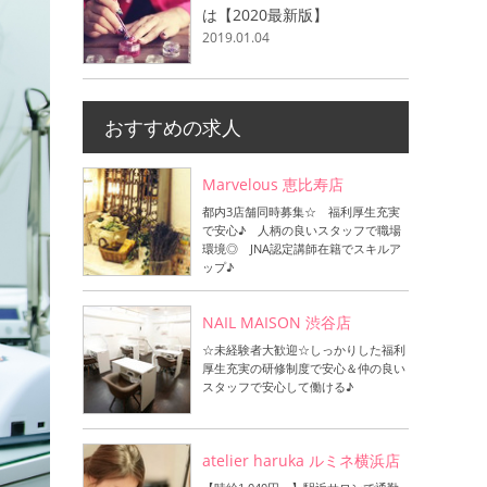
は【2020最新版】
2019.01.04
おすすめの求人
Marvelous 恵比寿店
都内3店舗同時募集☆ 福利厚生充実
で安心♪ 人柄の良いスタッフで職場
環境◎ JNA認定講師在籍でスキルア
ップ♪
NAIL MAISON 渋谷店
☆未経験者大歓迎☆しっかりした福利
厚生充実の研修制度で安心＆仲の良い
スタッフで安心して働ける♪
atelier haruka ルミネ横浜店