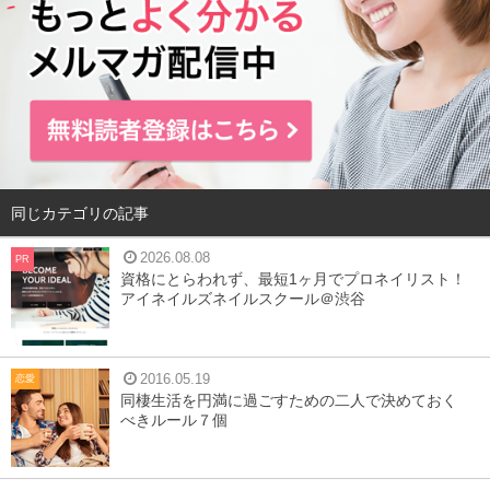
同じカテゴリの記事
2026.08.08
PR
資格にとらわれず、最短1ヶ月でプロネイリスト！
アイネイルズネイルスクール＠渋谷
2016.05.19
恋愛
同棲生活を円満に過ごすための二人で決めておく
べきルール７個