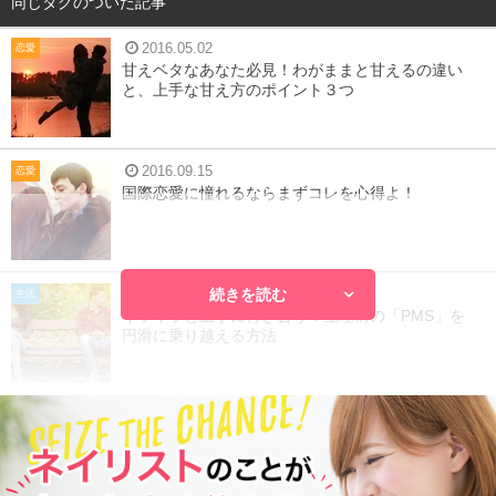
同じタグのついた記事
2016.05.02
恋愛
甘えベタなあなた必見！わがままと甘えるの違い
と、上手な甘え方のポイント３つ
2016.09.15
恋愛
国際恋愛に憧れるならまずコレを心得よ！
続きを読む
2016.06.22
生活
イライラと上手に付き合う！生理前の「PMS」を
円滑に乗り越える方法