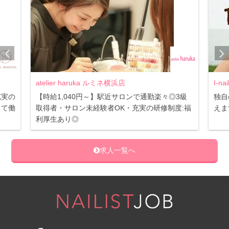
atelier haruka ルミネ横浜店
I-n
充実の
【時給1,040円～】駅近サロンで通勤楽々◎3級
独自
して働
取得者・サロン未経験者OK・充実の研修制度:福
えま
利厚生あり◎
求人一覧へ