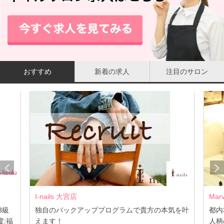
おすすめ
新着の求人
注目のサロン
I-nails 大宮店
Mar
3級
独自のバックアッププログラムで貴方の本気を叶
都内
:福
えます！
人柄